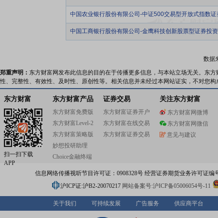
中国农业银行股份有限公司-中证500交易型开放式指数
中国工商银行股份有限公司-金鹰科技创新股票型证券投
数据
郑重声明：
东方财富网发布此信息的目的在于传播更多信息，与本站立场无关。东方
性、完整性、有效性、及时性、原创性等。相关信息并未经过本网站证实，不对您构
东方财富
东方财富产品
证券交易
关注东方财富
东方财富免费版
东方财富证券开户
东方财富网微博
东方财富Level-2
东方财富在线交易
东方财富网微信
东方财富策略版
东方财富证券交易
意见与建议
妙想投研助理
扫一扫下载
Choice金融终端
APP
信息网络传播视听节目许可证：0908328号 经营证券期货业务许可证编号：91310
沪ICP证:沪B2-20070217
网站备案号:沪ICP备05006054号-11
关于我们
可持续发展
广告服务
供应商平台