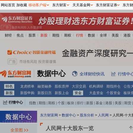
网站首页
加收藏
移动客户端
东方财富
天天基金网
东方财富证券
东方
财经
焦点
股票
新股
期指
期权
行情
数据
全球
美股
港股
数据中心
全球财经快讯
行情中
特色
龙虎榜单
融资融券
股权质押
大宗交易
机构调研
期指持仓
公告
新股
新股申购
新股日历
新股上会
资金
大盘资金
个股资金
板块
行情中心
指数
|
期指
|
期权
|
个股
|
板块
|
排行
|
新股
|
基金
|
港股
|
美股
|
期货
|
外汇
|
黄金
|
自选股
|
自选基金
东方财富网
>
数据中心
>
股东分析
>
人民网
>
人民网-十大
人民网十大股东一览
个
全景图