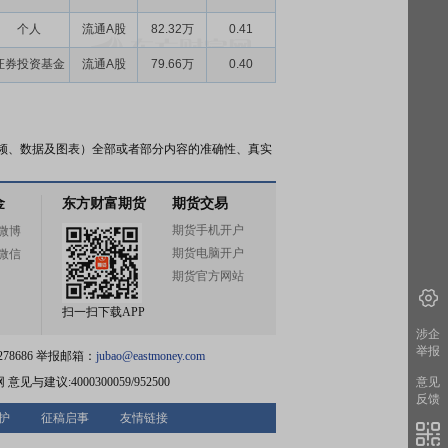
个人
流通A股
82.32万
0.41
证券投资基金
流通A股
79.66万
0.40
频、数据及图表）全部或者部分内容的准确性、真实
金
东方财富期货
期货交易
期货手机开户
微博
期货电脑开户
微信
期货官方网站
扫一扫下载APP
涉企
举报
78686 举报邮箱：
jubao@eastmoney.com
网
意见与建议:4000300059/952500
意见
反馈
护
征稿启事
友情链接