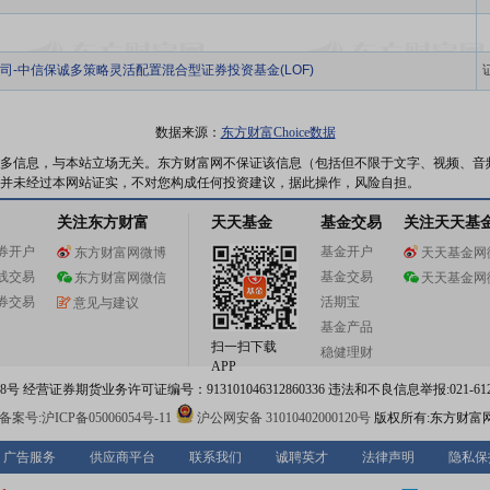
司-中信保诚多策略灵活配置混合型证券投资基金(LOF)
数据来源：
东方财富Choice数据
多信息，与本站立场无关。东方财富网不保证该信息（包括但不限于文字、视频、音
并未经过本网站证实，不对您构成任何投资建议，据此操作，风险自担。
关注东方财富
天天基金
基金交易
关注天天基
券开户
基金开户
东方财富网微博
天天基金网
线交易
基金交易
东方财富网微信
天天基金网
券交易
活期宝
意见与建议
基金产品
扫一扫下载
稳健理财
APP
 经营证券期货业务许可证编号：913101046312860336 违法和不良信息举报:021-612
案号:沪ICP备05006054号-11
沪公网安备 31010402000120号
版权所有:东方财富
广告服务
供应商平台
联系我们
诚聘英才
法律声明
隐私保