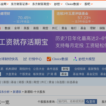
基金网
东方财富证券
东方财富期货
妙想
Choice数据
股吧
情
数据
全球
美股
港股
期货
外汇
黄金
银行
基金
理财
保险
全球财经快讯
行情中心
Choice数据
妙想大模型
交易
机构调研
期指持仓
公告大全
条件选股
财报
业绩报表
最新预告
分
大盘资金
个股资金
板块资金
沪 港 通
基金
基金净值
基金定投
基金
行
|
新股
|
基金
|
港股
|
美股
|
期货
|
外汇
|
黄金
|
自选股
|
自选基金
股东分析
>
新通联
>
新通联-十大股东
东一览
个股股东查询：
股