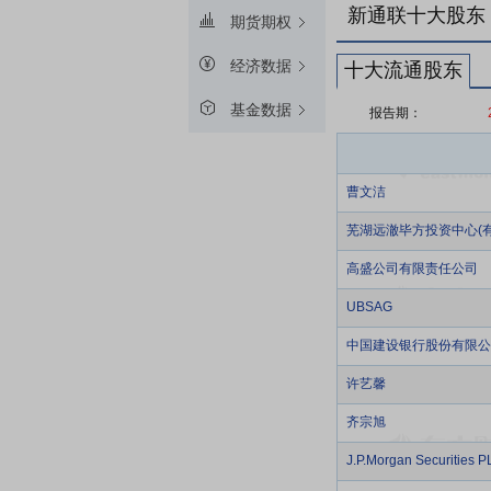
新通联十大股东
期货期权
经济数据
十大流通股东
基金数据
报告期：
曹文洁
芜湖远澈毕方投资中心(有
高盛公司有限责任公司
UBSAG
中国建设银行股份有限公
许艺馨
齐宗旭
J.P.Morgan Securitie