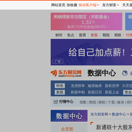
网站首页
加收藏
移动客户端
东方财富
天天
财经
焦点
股票
新股
期指
期权
行
数据中心
特色
龙虎榜单
融资融券
股权质押
大宗
新股
新股申购
新股日历
新股上会
资金
行情中心
指数
|
期指
|
期权
|
个股
|
板块
|
排
东方财富网
>
数据中心
>
新通联十大股
全景图