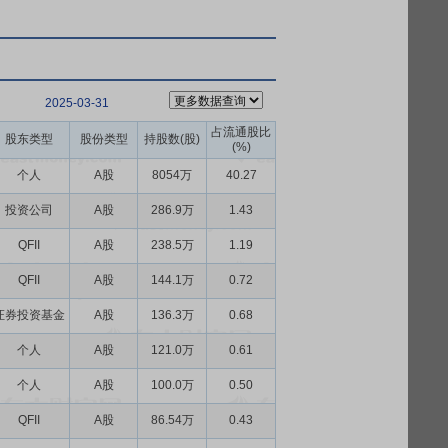
2025-03-31
占流通股比
股东类型
股份类型
持股数(股)
(%)
个人
A股
8054万
40.27
投资公司
A股
286.9万
1.43
QFII
A股
238.5万
1.19
QFII
A股
144.1万
0.72
证券投资基金
A股
136.3万
0.68
个人
A股
121.0万
0.61
个人
A股
100.0万
0.50
QFII
A股
86.54万
0.43