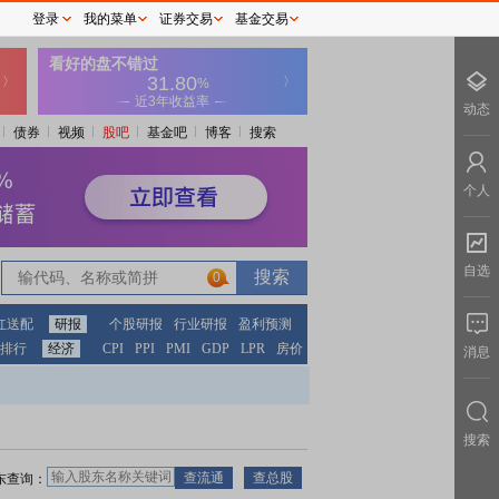
登录
我的菜单
证券交易
基金交易
动态
债券
视频
股吧
基金吧
博客
搜索
个人
自选
0
红送配
研报
个股研报
行业研报
盈利预测
排行
经济
CPI
PPI
PMI
GDP
LPR
房价
消息
搜索
东查询：