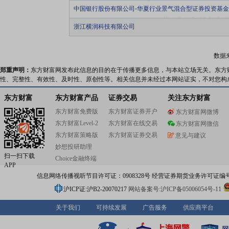
中国银行股份有限公司-华夏行业景气混合型证券投资基金
浙江横润科技有限公司
数据
郑重声明：
东方财富网发布此信息的目的在于传播更多信息，与本站立场无关。东方
性、完整性、有效性、及时性、原创性等。相关信息并未经过本网站证实，不对您构
东方财富
东方财富产品
证券交易
关注东方财富
东方财富免费版
东方财富证券开户
东方财富网微博
东方财富Level-2
东方财富在线交易
东方财富网微信
东方财富策略版
东方财富证券交易
意见与建议
妙想投研助理
扫一扫下载
Choice金融终端
APP
信息网络传播视听节目许可证：0908328号 经营证券期货业务许可证编号：91310
沪ICP证:沪B2-20070217
网站备案号:沪ICP备05006054号-11
关于我们
可持续发展
广告服务
供应商平台