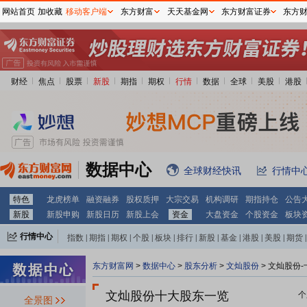
网站首页
加收藏
移动客户端
东方财富
天天基金网
东方财富证券
东方
财经
焦点
股票
新股
期指
期权
行情
数据
全球
美股
港股
数据中心
全球财经快讯
行情中
特色
龙虎榜单
融资融券
股权质押
大宗交易
机构调研
期指持仓
公告
新股
新股申购
新股日历
新股上会
资金
大盘资金
个股资金
板块
行情中心
指数
|
期指
|
期权
|
个股
|
板块
|
排行
|
新股
|
基金
|
港股
|
美股
|
期货
|
外汇
|
黄金
|
自选股
|
自选基金
东方财富网
>
数据中心
>
股东分析
>
文灿股份
>
文灿股份-
文灿股份十大股东一览
个
全景图