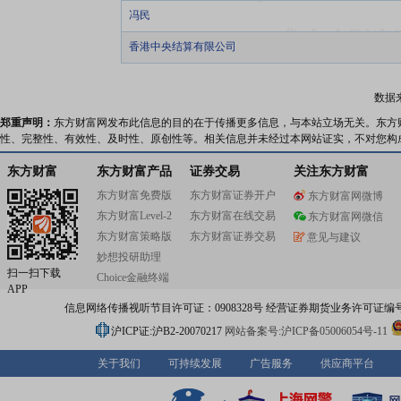
冯民
香港中央结算有限公司
数据
郑重声明：
东方财富网发布此信息的目的在于传播更多信息，与本站立场无关。东方
性、完整性、有效性、及时性、原创性等。相关信息并未经过本网站证实，不对您构
东方财富
东方财富产品
证券交易
关注东方财富
东方财富免费版
东方财富证券开户
东方财富网微博
东方财富Level-2
东方财富在线交易
东方财富网微信
东方财富策略版
东方财富证券交易
意见与建议
妙想投研助理
扫一扫下载
Choice金融终端
APP
信息网络传播视听节目许可证：0908328号 经营证券期货业务许可证编号：91310
沪ICP证:沪B2-20070217
网站备案号:沪ICP备05006054号-11
关于我们
可持续发展
广告服务
供应商平台