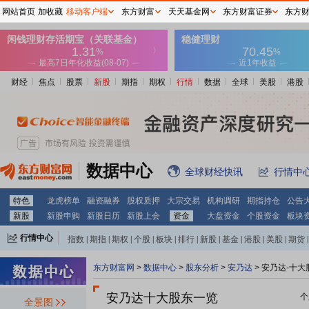
网站首页
加收藏
移动客户端
东方财富
天天基金网
东方财富证券
东方
财经
焦点
股票
新股
期指
期权
行情
数据
全球
美股
港股
数据中心
全球财经快讯
行情中
特色
龙虎榜单
融资融券
股权质押
大宗交易
机构调研
期指持仓
公告
新股
新股申购
新股日历
新股上会
资金
大盘资金
个股资金
板块
行情中心
指数
|
期指
|
期权
|
个股
|
板块
|
排行
|
新股
|
基金
|
港股
|
美股
|
期货
|
外汇
|
黄金
|
自选股
|
自选基金
东方财富网
>
数据中心
>
股东分析
>
安乃达
>
安乃达-十大
安乃达十大股东一览
个
全景图