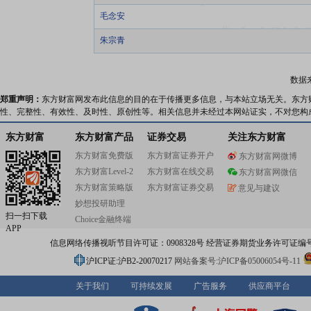
毛念安
朱宗青
数据
郑重声明：
东方财富网发布此信息的目的在于传播更多信息，与本站立场无关。东方
性、完整性、有效性、及时性、原创性等。相关信息并未经过本网站证实，不对您构
东方财富
东方财富产品
证券交易
关注东方财富
东方财富免费版
东方财富证券开户
东方财富网微博
东方财富Level-2
东方财富在线交易
东方财富网微信
东方财富策略版
东方财富证券交易
意见与建议
妙想投研助理
扫一扫下载
Choice金融终端
APP
信息网络传播视听节目许可证：0908328号 经营证券期货业务许可证编号：91310
沪ICP证:沪B2-20070217
网站备案号:沪ICP备05006054号-11
关于我们
可持续发展
广告服务
供应商平台