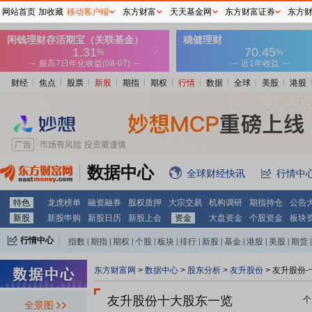
网站首页
加收藏
移动客户端
东方财富
天天基金网
东方财富证券
东方
财经
焦点
股票
新股
期指
期权
行情
数据
全球
美股
港股
数据中心
全球财经快讯
行情中
特色
龙虎榜单
融资融券
股权质押
大宗交易
机构调研
期指持仓
公告
新股
新股申购
新股日历
新股上会
资金
大盘资金
个股资金
板块
行情中心
指数
|
期指
|
期权
|
个股
|
板块
|
排行
|
新股
|
基金
|
港股
|
美股
|
期货
|
外汇
|
黄金
|
自选股
|
自选基金
东方财富网
>
数据中心
>
股东分析
>
友升股份
>
友升股份-
友升股份十大股东一览
个
全景图