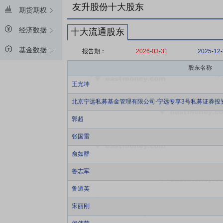
友升股份十大股东
期货期权
经济数据
十大流通股东
基金数据
报告期：
2026-03-31
2025-12
股东名称
王光坤
北京宁远私募基金管理有限公司-宁远专享3号私募证券投
郭超
张国雷
俞如群
鲁志军
鲁迺英
宋丽刚