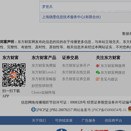
罗世兵
上海骁墨信息技术服务中心(有限合伙)
数据
郑重声明：
东方财富网发布此信息的目的在于传播更多信息，与本站立场无关。东方
性、完整性、有效性、及时性、原创性等。相关信息并未经过本网站证实，不对您构
东方财富
东方财富产品
证券交易
关注东方财富
东方财富免费版
东方财富证券开户
东方财富网微博
东方财富Level-2
东方财富在线交易
东方财富网微信
东方财富策略版
东方财富证券交易
意见与建议
妙想投研助理
扫一扫下载
Choice金融终端
APP
信息网络传播视听节目许可证：0908328号 经营证券期货业务许可证编号：91310
沪ICP证:沪B2-20070217
网站备案号:沪ICP备05006054号-11
关于我们
可持续发展
广告服务
供应商平台