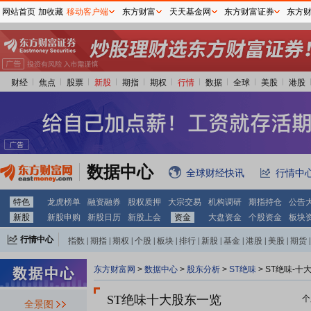
网站首页
加收藏
移动客户端
东方财富
天天基金网
东方财富证券
东方
财经
焦点
股票
新股
期指
期权
行情
数据
全球
美股
港股
数据中心
全球财经快讯
行情中
特色
龙虎榜单
融资融券
股权质押
大宗交易
机构调研
期指持仓
公告
新股
新股申购
新股日历
新股上会
资金
大盘资金
个股资金
板块
行情中心
指数
|
期指
|
期权
|
个股
|
板块
|
排行
|
新股
|
基金
|
港股
|
美股
|
期货
|
外汇
|
黄金
|
自选股
|
自选基金
东方财富网
>
数据中心
>
股东分析
>
ST绝味
>
ST绝味-十
ST绝味十大股东一览
个
全景图