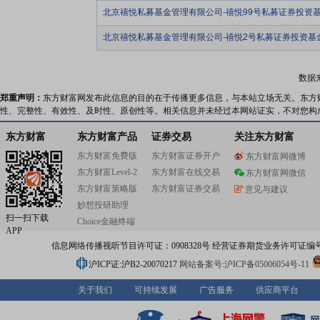
北京禧悦私募基金管理有限公司-禧悦99号私募证券投资
北京禧悦私募基金管理有限公司-禧悦2号私募证券投资基
数据
郑重声明：
东方财富网发布此信息的目的在于传播更多信息，与本站立场无关。东方
性、完整性、有效性、及时性、原创性等。相关信息并未经过本网站证实，不对您构
东方财富
东方财富产品
证券交易
关注东方财富
东方财富免费版
东方财富证券开户
东方财富网微博
东方财富Level-2
东方财富在线交易
东方财富网微信
东方财富策略版
东方财富证券交易
意见与建议
妙想投研助理
扫一扫下载
Choice金融终端
APP
信息网络传播视听节目许可证：0908328号 经营证券期货业务许可证编号：91310
沪ICP证:沪B2-20070217
网站备案号:沪ICP备05006054号-11
关于我们
可持续发展
广告服务
供应商平台