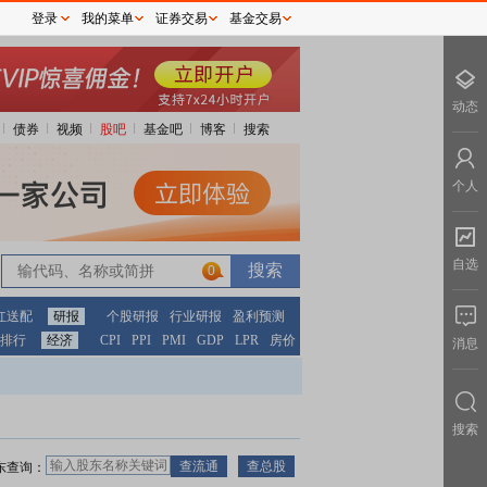
登录
我的菜单
证券交易
基金交易
动态
债券
视频
股吧
基金吧
博客
搜索
个人
自选
0
红送配
研报
个股研报
行业研报
盈利预测
排行
经济
CPI
PPI
PMI
GDP
LPR
房价
消息
搜索
东查询：