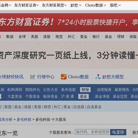
基金网
东方财富证券
东方财富期货
妙想
Choice数据
股吧
情
数据
全球
美股
港股
期货
外汇
黄金
银行
基金
理财
保险
全球财经快讯
行情中心
Choice数据
妙想大模型
交易
机构调研
期指持仓
公告大全
条件选股
财报
业绩报表
最新预告
分
大盘资金
个股资金
板块资金
沪 港 通
基金
基金净值
基金定投
基金
行
|
新股
|
基金
|
港股
|
美股
|
期货
|
外汇
|
黄金
|
自选股
|
自选基金
股东分析
>
多伦科技
>
多伦科技-十大股东
股东一览
个股股东查询：
股