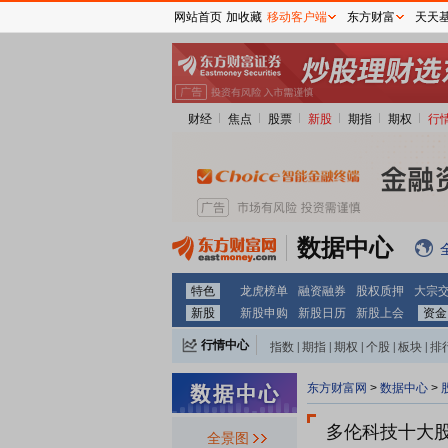
网站首页
加收藏
移动客户端
东方财富
天天
财经
焦点
股票
新股
期指
期权
行
数据中心
特色
龙虎榜单
融资融券
股权质押
大宗
新股
新股申购
新股日历
新股上会
资金
行情中心
指数
|
期指
|
期权
|
个股
|
板块
|
排
东方财富网
>
数据中心
>
多伦科技十大
全景图