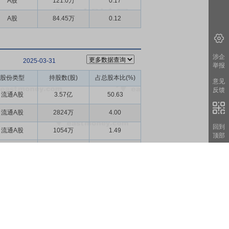
A股
121.0万
0.17
A股
84.45万
0.12
涉企
2025-03-31
举报
股份类型
持股数(股)
占总股本比(%)
意见
反馈
流通A股
3.57亿
50.63
流通A股
2824万
4.00
回到
流通A股
1054万
1.49
顶部
流通A股
1048万
1.48
流通A股
499.0万
0.71
流通A股
416.6万
0.59
流通A股
276.6万
0.39
流通A股
261.0万
0.37