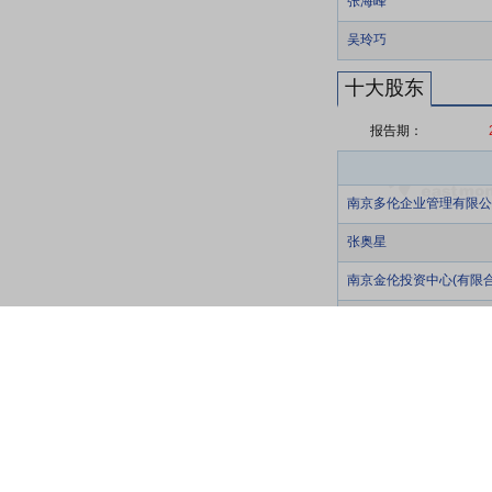
张海峰
吴玲巧
十大股东
报告期：
南京多伦企业管理有限公
张奥星
南京金伦投资中心(有限合
南京嘉伦投资中心(有限合
多伦科技股份有限公司回
香港中央结算有限公司
张凤娟
顾国东