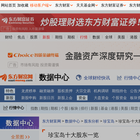
网站首页
加收藏
移动客户端
东方财富
天天基金网
东方财富证券
东方
财经
焦点
股票
新股
期指
期权
行情
数据
全球
美股
港股
数据中心
全球财经快讯
行情中
特色
龙虎榜单
融资融券
股权质押
大宗交易
机构调研
期指持仓
公告
新股
新股申购
新股日历
新股上会
资金
大盘资金
个股资金
板块
行情中心
指数
|
期指
|
期权
|
个股
|
板块
|
排行
|
新股
|
基金
|
港股
|
美股
|
期货
|
外汇
|
黄金
|
自选股
|
自选基金
东方财富网
>
数据中心
>
股东分析
>
珍宝岛
>
珍宝岛-十大
珍宝岛十大股东一览
个
全景图