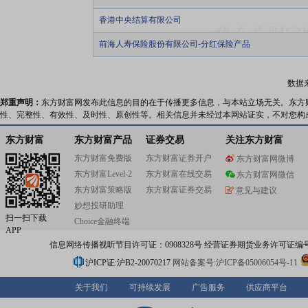
香港中央结算有限公司
前海人寿保险股份有限公司-分红保险产品
数据
郑重声明：
东方财富网发布此信息的目的在于传播更多信息，与本站立场无关。东方
性、完整性、有效性、及时性、原创性等。相关信息并未经过本网站证实，不对您构
东方财富
东方财富产品
证券交易
关注东方财富
东方财富免费版
东方财富证券开户
东方财富网微博
东方财富Level-2
东方财富在线交易
东方财富网微信
东方财富策略版
东方财富证券交易
意见与建议
妙想投研助理
扫一扫下载
Choice金融终端
APP
信息网络传播视听节目许可证：0908328号 经营证券期货业务许可证编号：91310
沪ICP证:沪B2-20070217
网站备案号:沪ICP备05006054号-11
关于我们
可持续发展
广告服务
供应商平台