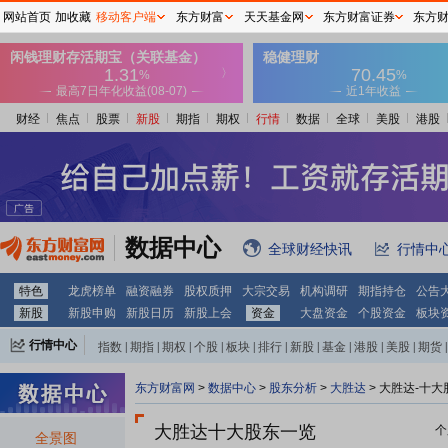
网站首页
加收藏
移动客户端
东方财富
天天基金网
东方财富证券
东方
财经
焦点
股票
新股
期指
期权
行情
数据
全球
美股
港股
数据中心
全球财经快讯
行情中
特色
龙虎榜单
融资融券
股权质押
大宗交易
机构调研
期指持仓
公告
新股
新股申购
新股日历
新股上会
资金
大盘资金
个股资金
板块
行情中心
指数
|
期指
|
期权
|
个股
|
板块
|
排行
|
新股
|
基金
|
港股
|
美股
|
期货
|
外汇
|
黄金
|
自选股
|
自选基金
东方财富网
>
数据中心
>
股东分析
>
大胜达
>
大胜达-十大
大胜达十大股东一览
个
全景图