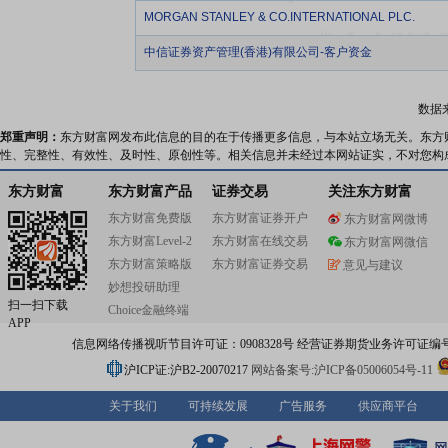
MORGAN STANLEY & CO.INTERNATIONAL PLC.
中信证券资产管理(香港)有限公司-客户资金
数据
郑重声明：
东方财富网发布此信息的目的在于传播更多信息，与本站立场无关。东方
性、完整性、有效性、及时性、原创性等。相关信息并未经过本网站证实，不对您构
东方财富
东方财富产品
证券交易
关注东方财富
东方财富免费版
东方财富证券开户
东方财富网微博
东方财富Level-2
东方财富在线交易
东方财富网微信
东方财富策略版
东方财富证券交易
意见与建议
妙想投研助理
扫一扫下载
Choice金融终端
APP
信息网络传播视听节目许可证：0908328号 经营证券期货业务许可证编号：91310
沪ICP证:沪B2-20070217
网站备案号:沪ICP备05006054号-11
关于我们
可持续发展
广告服务
供应商平台