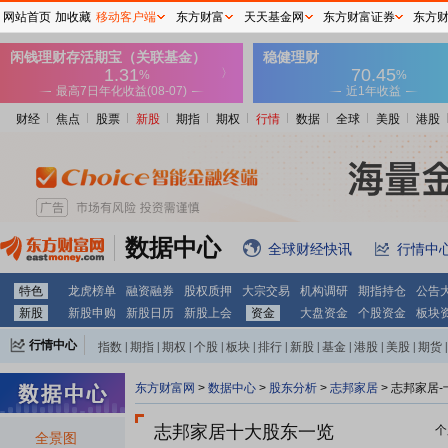
网站首页
加收藏
移动客户端
东方财富
天天基金网
东方财富证券
东方
财经
焦点
股票
新股
期指
期权
行情
数据
全球
美股
港股
数据中心
全球财经快讯
行情中
特色
龙虎榜单
融资融券
股权质押
大宗交易
机构调研
期指持仓
公告
新股
新股申购
新股日历
新股上会
资金
大盘资金
个股资金
板块
行情中心
指数
|
期指
|
期权
|
个股
|
板块
|
排行
|
新股
|
基金
|
港股
|
美股
|
期货
|
外汇
|
黄金
|
自选股
|
自选基金
东方财富网
>
数据中心
>
股东分析
>
志邦家居
>
志邦家居-
志邦家居十大股东一览
个
全景图