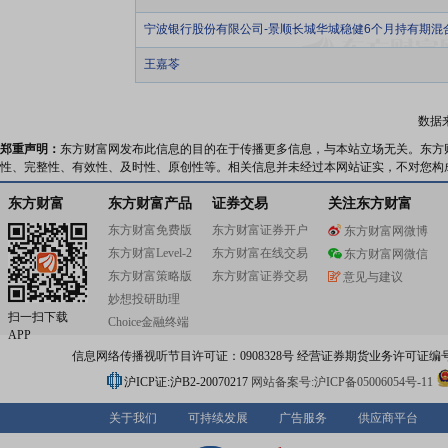
宁波银行股份有限公司-景顺长城华城稳健6个月持有期混
王嘉苓
数据
郑重声明：
东方财富网发布此信息的目的在于传播更多信息，与本站立场无关。东方
性、完整性、有效性、及时性、原创性等。相关信息并未经过本网站证实，不对您构
东方财富
东方财富产品
证券交易
关注东方财富
东方财富免费版
东方财富证券开户
东方财富网微博
东方财富Level-2
东方财富在线交易
东方财富网微信
东方财富策略版
东方财富证券交易
意见与建议
妙想投研助理
扫一扫下载
Choice金融终端
APP
信息网络传播视听节目许可证：0908328号 经营证券期货业务许可证编号：91310
沪ICP证:沪B2-20070217
网站备案号:沪ICP备05006054号-11
关于我们
可持续发展
广告服务
供应商平台