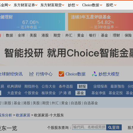
基金网
东方财富证券
东方财富期货
妙想
Choice数据
股吧
情
数据
全球
美股
港股
期货
外汇
黄金
银行
基金
理财
保险
全球财经快讯
行情中心
Choice数据
妙想大模型
交易
机构调研
期指持仓
公告大全
条件选股
财报
业绩报表
最新预告
分
大盘资金
个股资金
板块资金
沪 港 通
基金
基金净值
基金定投
基金
行
|
新股
|
基金
|
港股
|
美股
|
期货
|
外汇
|
黄金
|
自选股
|
自选基金
股东分析
>
欧派家居
>
欧派家居-十大股东
股东一览
个股股东查询：
股