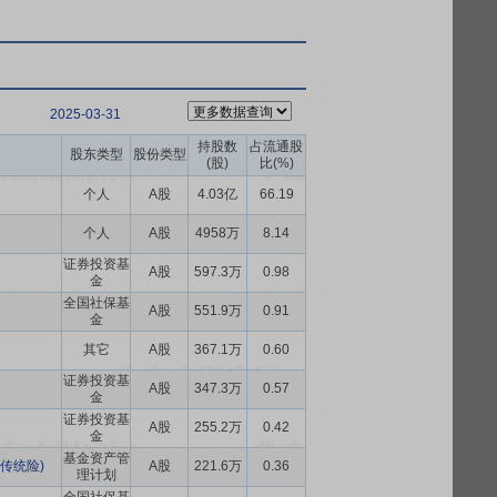
2025-03-31
持股数
占流通股
股东类型
股份类型
(股)
比(%)
个人
A股
4.03亿
66.19
个人
A股
4958万
8.14
证券投资基
A股
597.3万
0.98
金
全国社保基
A股
551.9万
0.91
金
其它
A股
367.1万
0.60
证券投资基
A股
347.3万
0.57
金
证券投资基
A股
255.2万
0.42
金
基金资产管
传统险)
A股
221.6万
0.36
理计划