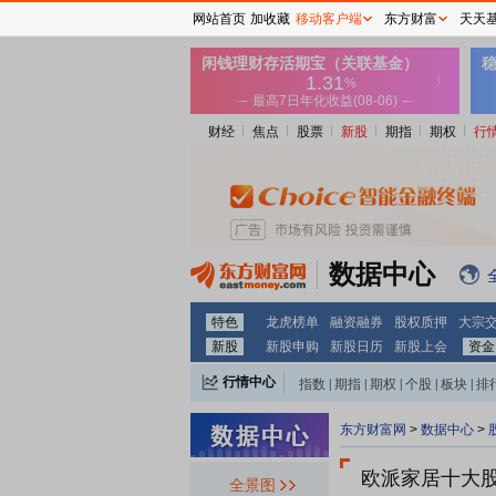
网站首页
加收藏
移动客户端
东方财富
天天
财经
焦点
股票
新股
期指
期权
行
数据中心
特色
龙虎榜单
融资融券
股权质押
大宗
新股
新股申购
新股日历
新股上会
资金
行情中心
指数
|
期指
|
期权
|
个股
|
板块
|
排
东方财富网
>
数据中心
>
欧派家居十大
全景图