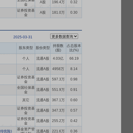
全国社保基
A股
196.4万
0.32
金
证券投资基
A股
181.0万
0.30
金
2025-03-31
持股数
占总股本
股东类型
股份类型
(股)
比(%)
个人
流通A股
4.03亿
66.19
个人
流通A股
4958万
8.14
证券投资基
流通A股
597.3万
0.98
金
全国社保基
流通A股
551.9万
0.91
金
其它
流通A股
367.1万
0.60
证券投资基
流通A股
347.3万
0.57
金
证券投资基
流通A股
255.2万
0.42
金
基金资产管
传统险)
流通A股
221.6万
0.36