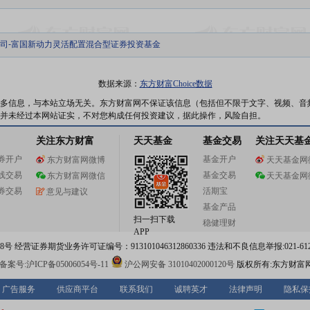
司-富国新动力灵活配置混合型证券投资基金
数据来源：
东方财富Choice数据
多信息，与本站立场无关。东方财富网不保证该信息（包括但不限于文字、视频、音
并未经过本网站证实，不对您构成任何投资建议，据此操作，风险自担。
关注东方财富
天天基金
基金交易
关注天天基
券开户
基金开户
东方财富网微博
天天基金网
线交易
基金交易
东方财富网微信
天天基金网
券交易
活期宝
意见与建议
基金产品
扫一扫下载
稳健理财
APP
 经营证券期货业务许可证编号：913101046312860336 违法和不良信息举报:021-612
案号:沪ICP备05006054号-11
沪公网安备 31010402000120号
版权所有:东方财富
广告服务
供应商平台
联系我们
诚聘英才
法律声明
隐私保