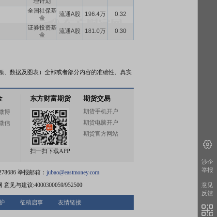
理计划
全国社保基
流通A股
196.4万
0.32
金
证券投资基
流通A股
181.0万
0.30
金
频、数据及图表）全部或者部分内容的准确性、真实
金
东方财富期货
期货交易
期货手机开户
微博
期货电脑开户
微信
期货官方网站
扫一扫下载APP
涉企
举报
78686 举报邮箱：
jubao@eastmoney.com
网
意见与建议:4000300059/952500
意见
反馈
护
征稿启事
友情链接