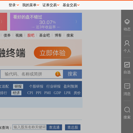
登录
我的菜单
证券交易
基金交易
动态
债券
视频
股吧
基金吧
博客
搜索
个人
自选
1
红送配
研报
个股研报
行业研报
盈利预测
排行
经济
CPI
PPI
PMI
GDP
LPR
房价
消息
搜索
东查询：