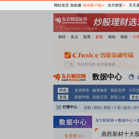
网站首页
加收藏
移动客户端
东方财富
天天
财经
焦点
股票
新股
期指
期权
行
数据中心
特色
龙虎榜单
融资融券
股权质押
大宗
新股
新股申购
新股日历
新股上会
资金
行情中心
指数
|
期指
|
期权
|
个股
|
板块
|
排
东方财富网
>
数据中心
>
鼎胜新材十大
全景图