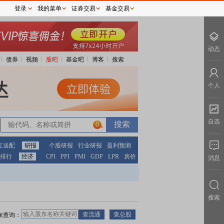
登录
我的菜单
证券交易
基金交易
动态
债券
视频
股吧
基金吧
博客
搜索
个人
自选
0
红送配
研报
个股研报
行业研报
盈利预测
排行
经济
CPI
PPI
PMI
GDP
LPR
房价
消息
搜索
东查询：