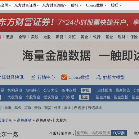
基金网
东方财富证券
东方财富期货
妙想
Choice数据
股吧
情
数据
全球
美股
港股
期货
外汇
黄金
银行
基金
理财
保险
全球财经快讯
行情中心
Choice数据
妙想大模型
交易
机构调研
期指持仓
公告大全
条件选股
财报
业绩报表
最新预告
分
大盘资金
个股资金
板块资金
沪 港 通
基金
基金净值
基金定投
基金
行
|
新股
|
基金
|
港股
|
美股
|
期货
|
外汇
|
黄金
|
自选股
|
自选基金
股东分析
>
鼎胜新材
>
鼎胜新材-十大股东
股东一览
个股股东查询：
股