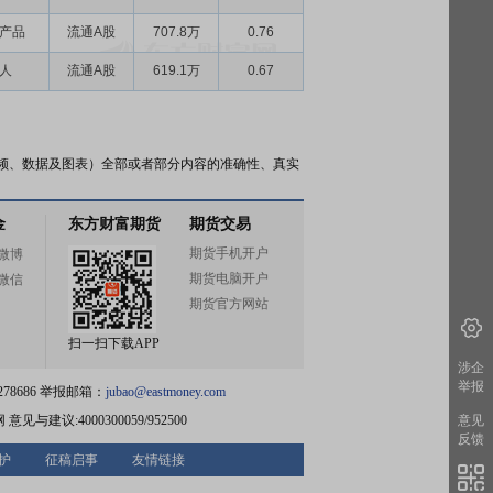
产品
流通A股
707.8万
0.76
人
流通A股
619.1万
0.67
频、数据及图表）全部或者部分内容的准确性、真实
金
东方财富期货
期货交易
期货手机开户
微博
期货电脑开户
微信
期货官方网站
扫一扫下载APP
涉企
举报
78686 举报邮箱：
jubao@eastmoney.com
网
意见与建议:4000300059/952500
意见
反馈
护
征稿启事
友情链接