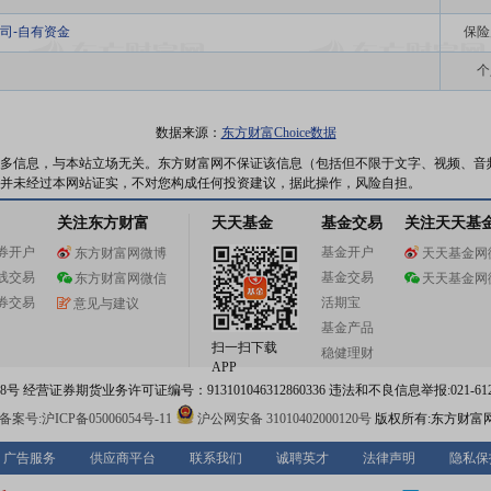
司-自有资金
保险
个
数据来源：
东方财富Choice数据
多信息，与本站立场无关。东方财富网不保证该信息（包括但不限于文字、视频、音
并未经过本网站证实，不对您构成任何投资建议，据此操作，风险自担。
关注东方财富
天天基金
基金交易
关注天天基
券开户
基金开户
东方财富网微博
天天基金网
线交易
基金交易
东方财富网微信
天天基金网
券交易
活期宝
意见与建议
基金产品
扫一扫下载
稳健理财
APP
 经营证券期货业务许可证编号：913101046312860336 违法和不良信息举报:021-612
案号:沪ICP备05006054号-11
沪公网安备 31010402000120号
版权所有:东方财富
广告服务
供应商平台
联系我们
诚聘英才
法律声明
隐私保