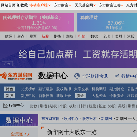
网站首页
加收藏
移动客户端
东方财富
天天基金网
东方财富证券
东方
财经
焦点
股票
新股
期指
期权
行情
数据
全球
美股
港股
数据中心
全球财经快讯
行情中
特色
龙虎榜单
融资融券
股权质押
大宗交易
机构调研
期指持仓
公告
新股
新股申购
新股日历
新股上会
资金
大盘资金
个股资金
板块
行情中心
指数
|
期指
|
期权
|
个股
|
板块
|
排行
|
新股
|
基金
|
港股
|
美股
|
期货
|
外汇
|
黄金
|
自选股
|
自选基金
东方财富网
>
数据中心
>
股东分析
>
新华网
>
新华网-十大
新华网十大股东一览
个
全景图