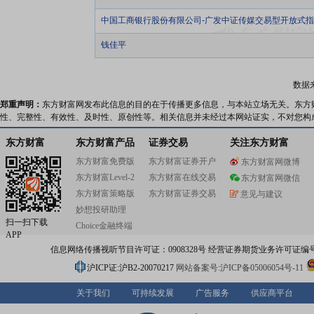
中国工商银行股份有限公司-广发中证传媒交易型开放式
钱佳平
数据
郑重声明：
东方财富网发布此信息的目的在于传播更多信息，与本站立场无关。东方
性、完整性、有效性、及时性、原创性等。相关信息并未经过本网站证实，不对您构
东方财富
东方财富产品
证券交易
关注东方财富
东方财富免费版
东方财富证券开户
东方财富网微博
东方财富Level-2
东方财富在线交易
东方财富网微信
东方财富策略版
东方财富证券交易
意见与建议
妙想投研助理
扫一扫下载
Choice金融终端
APP
信息网络传播视听节目许可证：0908328号 经营证券期货业务许可证编号：91310
沪ICP证:沪B2-20070217
网站备案号:沪ICP备05006054号-11
关于我们
可持续发展
广告服务
供应商平台