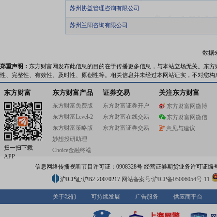
苏州协益管理咨询有限公司
苏州兰阳咨询有限公司
数据
郑重声明：
东方财富网发布此信息的目的在于传播更多信息，与本站立场无关。东方
性、完整性、有效性、及时性、原创性等。相关信息并未经过本网站证实，不对您构
东方财富
东方财富产品
证券交易
关注东方财富
东方财富免费版
东方财富证券开户
东方财富网微博
东方财富Level-2
东方财富在线交易
东方财富网微信
东方财富策略版
东方财富证券交易
意见与建议
妙想投研助理
扫一扫下载
Choice金融终端
APP
信息网络传播视听节目许可证：0908328号 经营证券期货业务许可证编号：91310
沪ICP证:沪B2-20070217
网站备案号:沪ICP备05006054号-11
关于我们
可持续发展
广告服务
供应商平台