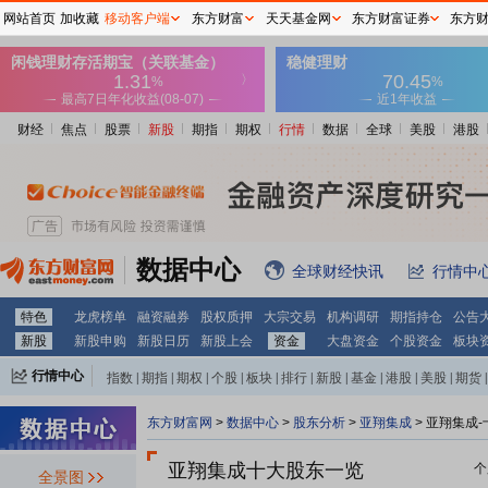
网站首页
加收藏
移动客户端
东方财富
天天基金网
东方财富证券
东方
财经
焦点
股票
新股
期指
期权
行情
数据
全球
美股
港股
数据中心
全球财经快讯
行情中
特色
龙虎榜单
融资融券
股权质押
大宗交易
机构调研
期指持仓
公告
新股
新股申购
新股日历
新股上会
资金
大盘资金
个股资金
板块
行情中心
指数
|
期指
|
期权
|
个股
|
板块
|
排行
|
新股
|
基金
|
港股
|
美股
|
期货
|
外汇
|
黄金
|
自选股
|
自选基金
东方财富网
>
数据中心
>
股东分析
>
亚翔集成
>
亚翔集成-
亚翔集成十大股东一览
个
全景图