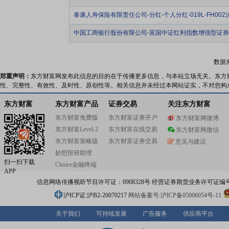
泰康人寿保险有限责任公司-分红-个人分红-019L-FH002
中国工商银行股份有限公司-富国中证红利指数增强型证
数据
郑重声明：
东方财富网发布此信息的目的在于传播更多信息，与本站立场无关。东方
性、完整性、有效性、及时性、原创性等。相关信息并未经过本网站证实，不对您构
东方财富
东方财富产品
证券交易
关注东方财富
东方财富免费版
东方财富证券开户
东方财富网微博
东方财富Level-2
东方财富在线交易
东方财富网微信
东方财富策略版
东方财富证券交易
意见与建议
妙想投研助理
扫一扫下载
Choice金融终端
APP
信息网络传播视听节目许可证：0908328号 经营证券期货业务许可证编号：91310
沪ICP证:沪B2-20070217
网站备案号:沪ICP备05006054号-11
关于我们
可持续发展
广告服务
供应商平台