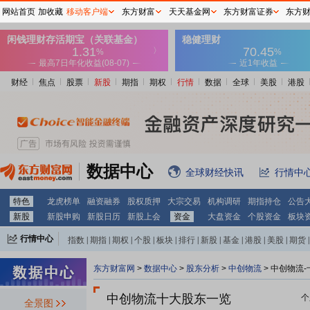
网站首页
加收藏
移动客户端
东方财富
天天基金网
东方财富证券
东方
财经
焦点
股票
新股
期指
期权
行情
数据
全球
美股
港股
数据中心
全球财经快讯
行情中
特色
龙虎榜单
融资融券
股权质押
大宗交易
机构调研
期指持仓
公告
新股
新股申购
新股日历
新股上会
资金
大盘资金
个股资金
板块
行情中心
指数
|
期指
|
期权
|
个股
|
板块
|
排行
|
新股
|
基金
|
港股
|
美股
|
期货
|
外汇
|
黄金
|
自选股
|
自选基金
东方财富网
>
数据中心
>
股东分析
>
中创物流
>
中创物流-
中创物流十大股东一览
个
全景图