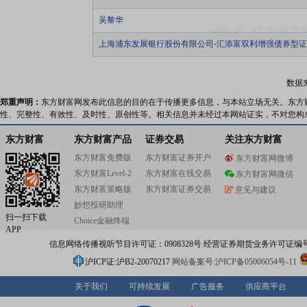
吴黎华
上海浦东发展银行股份有限公司-汇添富双利增强债券型
数据
郑重声明：
东方财富网发布此信息的目的在于传播更多信息，与本站立场无关。东方
性、完整性、有效性、及时性、原创性等。相关信息并未经过本网站证实，不对您构
东方财富
东方财富产品
证券交易
关注东方财富
东方财富免费版
东方财富证券开户
东方财富网微博
东方财富Level-2
东方财富在线交易
东方财富网微信
东方财富策略版
东方财富证券交易
意见与建议
妙想投研助理
扫一扫下载
Choice金融终端
APP
信息网络传播视听节目许可证：0908328号 经营证券期货业务许可证编号：91310
沪ICP证:沪B2-20070217
网站备案号:沪ICP备05006054号-11
关于我们
可持续发展
广告服务
供应商平台