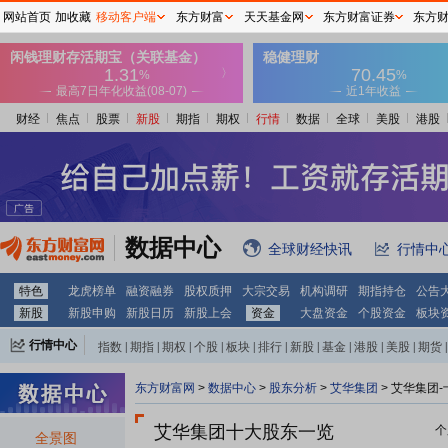
网站首页
加收藏
移动客户端
东方财富
天天基金网
东方财富证券
东方
财经
焦点
股票
新股
期指
期权
行情
数据
全球
美股
港股
数据中心
全球财经快讯
行情中
特色
龙虎榜单
融资融券
股权质押
大宗交易
机构调研
期指持仓
公告
新股
新股申购
新股日历
新股上会
资金
大盘资金
个股资金
板块
行情中心
指数
|
期指
|
期权
|
个股
|
板块
|
排行
|
新股
|
基金
|
港股
|
美股
|
期货
|
外汇
|
黄金
|
自选股
|
自选基金
东方财富网
>
数据中心
>
股东分析
>
艾华集团
>
艾华集团-
艾华集团十大股东一览
个
全景图