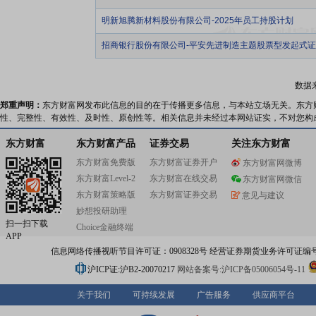
明新旭腾新材料股份有限公司-2025年员工持股计划
招商银行股份有限公司-平安先进制造主题股票型发起式
数据
郑重声明：
东方财富网发布此信息的目的在于传播更多信息，与本站立场无关。东方
性、完整性、有效性、及时性、原创性等。相关信息并未经过本网站证实，不对您构
东方财富
东方财富产品
证券交易
关注东方财富
东方财富免费版
东方财富证券开户
东方财富网微博
东方财富Level-2
东方财富在线交易
东方财富网微信
东方财富策略版
东方财富证券交易
意见与建议
妙想投研助理
扫一扫下载
Choice金融终端
APP
信息网络传播视听节目许可证：0908328号 经营证券期货业务许可证编号：91310
沪ICP证:沪B2-20070217
网站备案号:沪ICP备05006054号-11
关于我们
可持续发展
广告服务
供应商平台