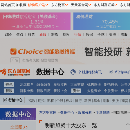
网站首页
加收藏
移动客户端
东方财富
天天基金网
东方财富证券
东方
财经
焦点
股票
新股
期指
期权
行情
数据
全球
美股
港股
数据中心
全球财经快讯
行情中
特色
龙虎榜单
融资融券
股权质押
大宗交易
机构调研
期指持仓
公告
新股
新股申购
新股日历
新股上会
资金
大盘资金
个股资金
板块
行情中心
指数
|
期指
|
期权
|
个股
|
板块
|
排行
|
新股
|
基金
|
港股
|
美股
|
期货
|
外汇
|
黄金
|
自选股
|
自选基金
东方财富网
>
数据中心
>
股东分析
>
明新旭腾
>
明新旭腾-
明新旭腾十大股东一览
个
全景图