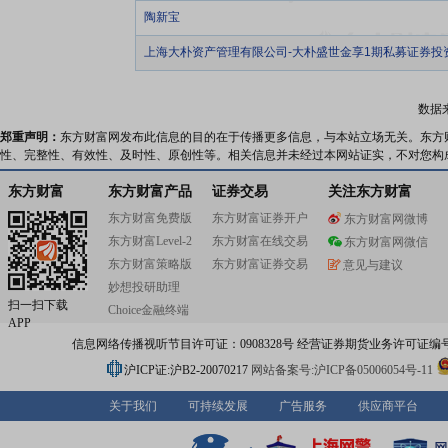
陶新宝
上海大朴资产管理有限公司-大朴盛世金享1期私募证券投
数据
郑重声明：
东方财富网发布此信息的目的在于传播更多信息，与本站立场无关。东方
性、完整性、有效性、及时性、原创性等。相关信息并未经过本网站证实，不对您构
东方财富
东方财富产品
证券交易
关注东方财富
东方财富免费版
东方财富证券开户
东方财富网微博
东方财富Level-2
东方财富在线交易
东方财富网微信
东方财富策略版
东方财富证券交易
意见与建议
妙想投研助理
扫一扫下载
Choice金融终端
APP
信息网络传播视听节目许可证：0908328号 经营证券期货业务许可证编号：91310
沪ICP证:沪B2-20070217
网站备案号:沪ICP备05006054号-11
关于我们
可持续发展
广告服务
供应商平台