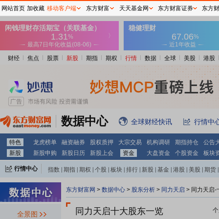
网站首页
加收藏
移动客户端
东方财富
天天基金网
东方财富证券
东方
财经
焦点
股票
新股
期指
期权
行情
数据
全球
美股
港股
数据中心
全球财经快讯
行情中
特色
龙虎榜单
融资融券
股权质押
大宗交易
机构调研
期指持仓
公告
新股
新股申购
新股日历
新股上会
资金
大盘资金
个股资金
板块
行情中心
指数
|
期指
|
期权
|
个股
|
板块
|
排行
|
新股
|
基金
|
港股
|
美股
|
期货
|
外汇
|
黄金
|
自选股
|
自选基金
东方财富网
>
数据中心
>
股东分析
>
同力天启
>
同力天启-
同力天启十大股东一览
个
全景图