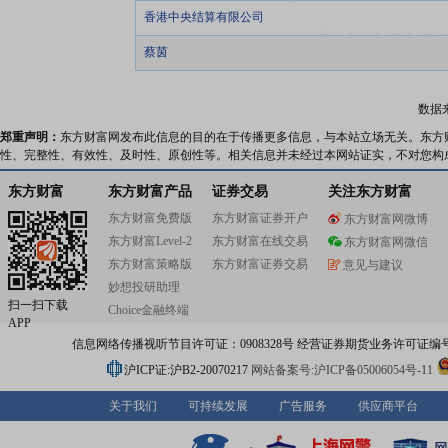
香港中央结算有限公司
蔡茵
数据
郑重声明：
东方财富网发布此信息的目的在于传播更多信息，与本站立场无关。东方
性、完整性、有效性、及时性、原创性等。相关信息并未经过本网站证实，不对您构
东方财富
东方财富产品
证券交易
关注东方财富
东方财富免费版
东方财富证券开户
东方财富网微博
东方财富Level-2
东方财富在线交易
东方财富网微信
东方财富策略版
东方财富证券交易
意见与建议
妙想投研助理
扫一扫下载
Choice金融终端
APP
信息网络传播视听节目许可证：0908328号 经营证券期货业务许可证编号：91310
沪ICP证:沪B2-20070217
网站备案号:沪ICP备05006054号-11
关于我们
可持续发展
广告服务
供应商平台