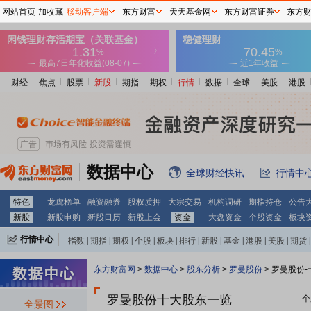
网站首页
加收藏
移动客户端
东方财富
天天基金网
东方财富证券
东方
财经
焦点
股票
新股
期指
期权
行情
数据
全球
美股
港股
数据中心
全球财经快讯
行情中
特色
龙虎榜单
融资融券
股权质押
大宗交易
机构调研
期指持仓
公告
新股
新股申购
新股日历
新股上会
资金
大盘资金
个股资金
板块
行情中心
指数
|
期指
|
期权
|
个股
|
板块
|
排行
|
新股
|
基金
|
港股
|
美股
|
期货
|
外汇
|
黄金
|
自选股
|
自选基金
东方财富网
>
数据中心
>
股东分析
>
罗曼股份
>
罗曼股份-
罗曼股份十大股东一览
个
全景图