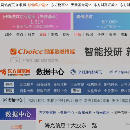
网站首页
加收藏
移动客户端
东方财富
天天基金网
东方财富证券
东方
财经
焦点
股票
新股
期指
期权
行情
数据
全球
美股
港股
数据中心
全球财经快讯
行情中
特色
龙虎榜单
融资融券
股权质押
大宗交易
机构调研
期指持仓
公告
新股
新股申购
新股日历
新股上会
资金
大盘资金
个股资金
板块
行情中心
指数
|
期指
|
期权
|
个股
|
板块
|
排行
|
新股
|
基金
|
港股
|
美股
|
期货
|
外汇
|
黄金
|
自选股
|
自选基金
东方财富网
>
数据中心
>
股东分析
>
海光信息
>
海光信息-
海光信息十大股东一览
个
全景图