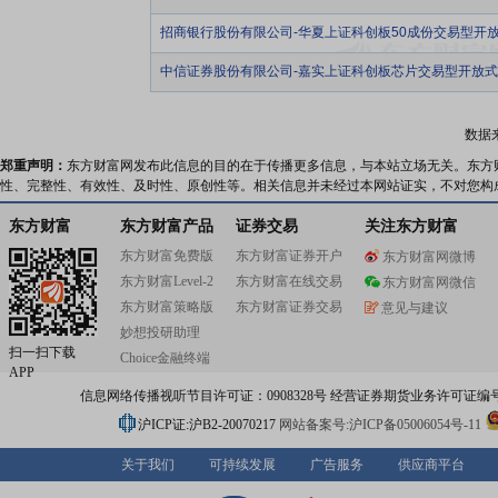
招商银行股份有限公司-华夏上证科创板50成份交易型开
中信证券股份有限公司-嘉实上证科创板芯片交易型开放
数据
郑重声明：
东方财富网发布此信息的目的在于传播更多信息，与本站立场无关。东方
性、完整性、有效性、及时性、原创性等。相关信息并未经过本网站证实，不对您构
东方财富
东方财富产品
证券交易
关注东方财富
东方财富免费版
东方财富证券开户
东方财富网微博
东方财富Level-2
东方财富在线交易
东方财富网微信
东方财富策略版
东方财富证券交易
意见与建议
妙想投研助理
扫一扫下载
Choice金融终端
APP
信息网络传播视听节目许可证：0908328号 经营证券期货业务许可证编号：91310
沪ICP证:沪B2-20070217
网站备案号:沪ICP备05006054号-11
关于我们
可持续发展
广告服务
供应商平台