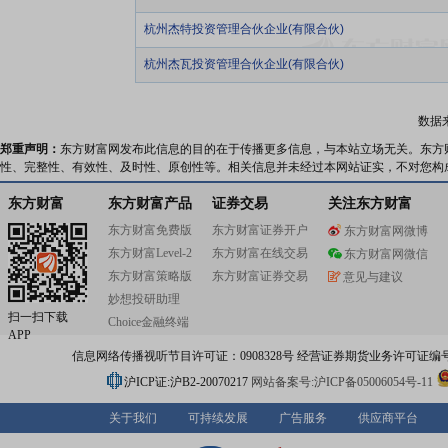
杭州杰特投资管理合伙企业(有限合伙)
杭州杰瓦投资管理合伙企业(有限合伙)
数据
郑重声明：
东方财富网发布此信息的目的在于传播更多信息，与本站立场无关。东方
性、完整性、有效性、及时性、原创性等。相关信息并未经过本网站证实，不对您构
东方财富
东方财富产品
证券交易
关注东方财富
东方财富免费版
东方财富证券开户
东方财富网微博
东方财富Level-2
东方财富在线交易
东方财富网微信
东方财富策略版
东方财富证券交易
意见与建议
妙想投研助理
扫一扫下载
Choice金融终端
APP
信息网络传播视听节目许可证：0908328号 经营证券期货业务许可证编号：91310
沪ICP证:沪B2-20070217
网站备案号:沪ICP备05006054号-11
关于我们
可持续发展
广告服务
供应商平台