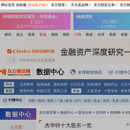
网站首页
加收藏
移动客户端
东方财富
天天基金网
东方财富证券
东方
财经
焦点
股票
新股
期指
期权
行情
数据
全球
美股
港股
数据中心
全球财经快讯
行情中
特色
龙虎榜单
融资融券
股权质押
大宗交易
机构调研
期指持仓
公告
新股
新股申购
新股日历
新股上会
资金
大盘资金
个股资金
板块
行情中心
指数
|
期指
|
期权
|
个股
|
板块
|
排行
|
新股
|
基金
|
港股
|
美股
|
期货
|
外汇
|
黄金
|
自选股
|
自选基金
东方财富网
>
数据中心
>
股东分析
>
杰华特
>
杰华特-十大
杰华特十大股东一览
个
全景图