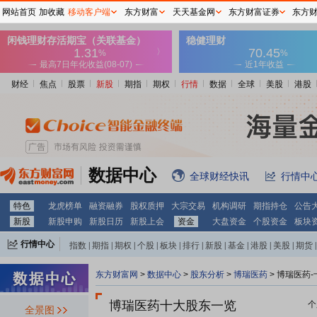
网站首页
加收藏
移动客户端
东方财富
天天基金网
东方财富证券
东方
财经
焦点
股票
新股
期指
期权
行情
数据
全球
美股
港股
数据中心
全球财经快讯
行情中
特色
龙虎榜单
融资融券
股权质押
大宗交易
机构调研
期指持仓
公告
新股
新股申购
新股日历
新股上会
资金
大盘资金
个股资金
板块
行情中心
指数
|
期指
|
期权
|
个股
|
板块
|
排行
|
新股
|
基金
|
港股
|
美股
|
期货
|
外汇
|
黄金
|
自选股
|
自选基金
东方财富网
>
数据中心
>
股东分析
>
博瑞医药
>
博瑞医药-
博瑞医药十大股东一览
个
全景图