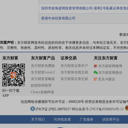
深圳市前海道明投资管理有限公司-道明1号私募证券投资
香港中央结算有限公司
数据
郑重声明：
东方财富网发布此信息的目的在于传播更多信息，与本站立场无关。东方
性、完整性、有效性、及时性、原创性等。相关信息并未经过本网站证实，不对您构
东方财富
东方财富产品
证券交易
关注东方财富
东方财富免费版
东方财富证券开户
东方财富网微博
东方财富Level-2
东方财富在线交易
东方财富网微信
东方财富策略版
东方财富证券交易
意见与建议
妙想投研助理
扫一扫下载
Choice金融终端
APP
信息网络传播视听节目许可证：0908328号 经营证券期货业务许可证编号：91310
沪ICP证:沪B2-20070217
网站备案号:沪ICP备05006054号-11
关于我们
可持续发展
广告服务
供应商平台