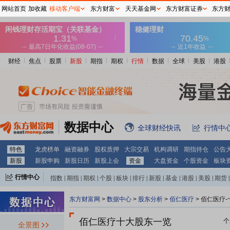
网站首页
加收藏
移动客户端
东方财富
天天基金网
东方财富证券
东方
财经
焦点
股票
新股
期指
期权
行情
数据
全球
美股
港股
数据中心
全球财经快讯
行情中
特色
龙虎榜单
融资融券
股权质押
大宗交易
机构调研
期指持仓
公告
新股
新股申购
新股日历
新股上会
资金
大盘资金
个股资金
板块
行情中心
指数
|
期指
|
期权
|
个股
|
板块
|
排行
|
新股
|
基金
|
港股
|
美股
|
期货
|
外汇
|
黄金
|
自选股
|
自选基金
东方财富网
>
数据中心
>
股东分析
>
佰仁医疗
>
佰仁医疗-
佰仁医疗十大股东一览
个
全景图