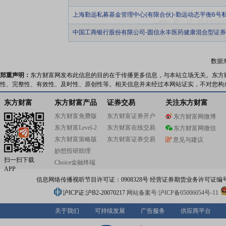
上海勤远私募基金管理中心(有限合伙)-勤远动态平衡6号
中国工商银行股份有限公司-圆信永丰医药健康混合型证
数据
郑重声明：
东方财富网发布此信息的目的在于传播更多信息，与本站立场无关。东方
性、完整性、有效性、及时性、原创性等。相关信息并未经过本网站证实，不对您构
东方财富
东方财富产品
证券交易
关注东方财富
东方财富免费版
东方财富证券开户
东方财富网微博
东方财富Level-2
东方财富在线交易
东方财富网微信
东方财富策略版
东方财富证券交易
意见与建议
妙想投研助理
扫一扫下载
Choice金融终端
APP
信息网络传播视听节目许可证：0908328号 经营证券期货业务许可证编号：91310
沪ICP证:沪B2-20070217
网站备案号:沪ICP备05006054号-11
关于我们
可持续发展
广告服务
供应商平台