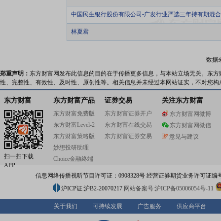
中国民生银行股份有限公司-广发行业严选三年持有期混
林夏君
数据
郑重声明：
东方财富网发布此信息的目的在于传播更多信息，与本站立场无关。东方
性、完整性、有效性、及时性、原创性等。相关信息并未经过本网站证实，不对您构
东方财富
东方财富产品
证券交易
关注东方财富
东方财富免费版
东方财富证券开户
东方财富网微博
东方财富Level-2
东方财富在线交易
东方财富网微信
东方财富策略版
东方财富证券交易
意见与建议
妙想投研助理
扫一扫下载
Choice金融终端
APP
信息网络传播视听节目许可证：0908328号 经营证券期货业务许可证编号：91310
沪ICP证:沪B2-20070217
网站备案号:沪ICP备05006054号-11
关于我们
可持续发展
广告服务
供应商平台