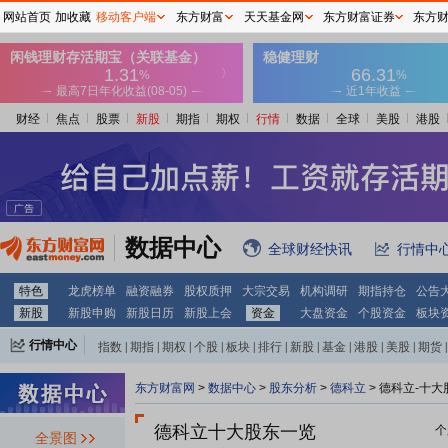
网站首页
加收藏
移动客户端
东方财富
天天基金网
东方财富证券
东方
财经
焦点
股票
新股
期指
期权
行情
数据
全球
美股
港股
数据中心
全球财经快讯
行情中
特色
龙虎榜单
融资融券
股权质押
大宗交易
机构调研
期指持仓
公告
新股
新股申购
新股日历
新股上会
资金
大盘资金
个股资金
板块
行情中心
指数
|
期指
|
期权
|
个股
|
板块
|
排行
|
新股
|
基金
|
港股
|
美股
|
期货
|
外汇
|
黄金
|
自选股
|
自选基金
东方财富网
>
数据中心
>
股东分析
>
德科立
>
德科立-十大
德科立十大股东一览
个
全景图