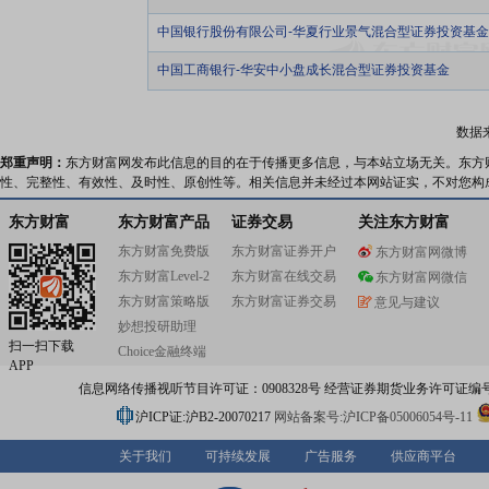
中国银行股份有限公司-华夏行业景气混合型证券投资基金
中国工商银行-华安中小盘成长混合型证券投资基金
数据
郑重声明：
东方财富网发布此信息的目的在于传播更多信息，与本站立场无关。东方
性、完整性、有效性、及时性、原创性等。相关信息并未经过本网站证实，不对您构
东方财富
东方财富产品
证券交易
关注东方财富
东方财富免费版
东方财富证券开户
东方财富网微博
东方财富Level-2
东方财富在线交易
东方财富网微信
东方财富策略版
东方财富证券交易
意见与建议
妙想投研助理
扫一扫下载
Choice金融终端
APP
信息网络传播视听节目许可证：0908328号 经营证券期货业务许可证编号：91310
沪ICP证:沪B2-20070217
网站备案号:沪ICP备05006054号-11
关于我们
可持续发展
广告服务
供应商平台