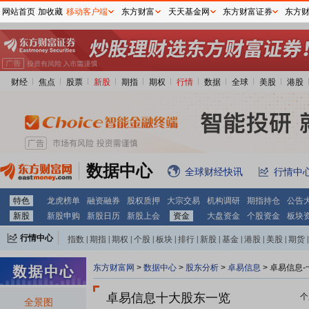
网站首页
加收藏
移动客户端
东方财富
天天基金网
东方财富证券
东方
财经
焦点
股票
新股
期指
期权
行情
数据
全球
美股
港股
数据中心
全球财经快讯
行情中
特色
龙虎榜单
融资融券
股权质押
大宗交易
机构调研
期指持仓
公告
新股
新股申购
新股日历
新股上会
资金
大盘资金
个股资金
板块
行情中心
指数
|
期指
|
期权
|
个股
|
板块
|
排行
|
新股
|
基金
|
港股
|
美股
|
期货
|
外汇
|
黄金
|
自选股
|
自选基金
东方财富网
>
数据中心
>
股东分析
>
卓易信息
>
卓易信息-
卓易信息十大股东一览
个
全景图