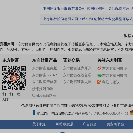
中国建设银行股份有限公司-富国精准医疗灵活配置混合
上海银行股份有限公司-银华中证创新药产业交易型开放
数据
郑重声明：
东方财富网发布此信息的目的在于传播更多信息，与本站立场无关。东方
性、完整性、有效性、及时性、原创性等。相关信息并未经过本网站证实，不对您构
东方财富
东方财富产品
证券交易
关注东方财富
东方财富免费版
东方财富证券开户
东方财富网微博
东方财富Level-2
东方财富在线交易
东方财富网微信
东方财富策略版
东方财富证券交易
意见与建议
妙想投研助理
扫一扫下载
Choice金融终端
APP
信息网络传播视听节目许可证：0908328号 经营证券期货业务许可证编号：91310
沪ICP证:沪B2-20070217
网站备案号:沪ICP备05006054号-11
关于我们
可持续发展
广告服务
供应商平台