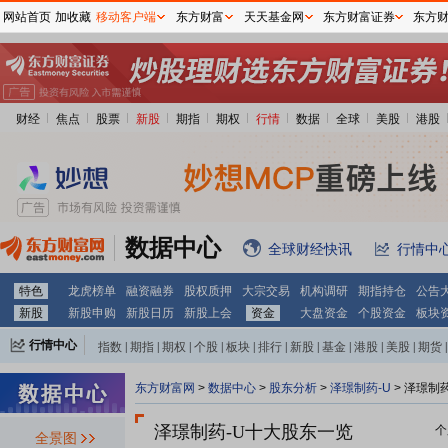
网站首页
加收藏
移动客户端
东方财富
天天基金网
东方财富证券
东方
财经
焦点
股票
新股
期指
期权
行情
数据
全球
美股
港股
数据中心
全球财经快讯
行情中
特色
龙虎榜单
融资融券
股权质押
大宗交易
机构调研
期指持仓
公告
新股
新股申购
新股日历
新股上会
资金
大盘资金
个股资金
板块
行情中心
指数
|
期指
|
期权
|
个股
|
板块
|
排行
|
新股
|
基金
|
港股
|
美股
|
期货
|
外汇
|
黄金
|
自选股
|
自选基金
东方财富网
>
数据中心
>
股东分析
>
泽璟制药-U
>
泽璟制药
泽璟制药-U十大股东一览
个
全景图