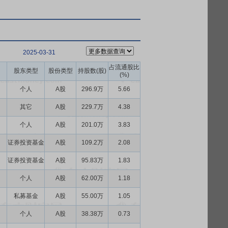
2025-03-31
占流通股比
股东类型
股份类型
持股数(股)
(%)
个人
A股
296.9万
5.66
其它
A股
229.7万
4.38
个人
A股
201.0万
3.83
证券投资基金
A股
109.2万
2.08
证券投资基金
A股
95.83万
1.83
个人
A股
62.00万
1.18
私募基金
A股
55.00万
1.05
个人
A股
38.38万
0.73