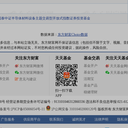
国泰中证半导体材料设备主题交易型开放式指数证券投资基金
数据来源：
东方财富Choice数据
多信息，与本站立场无关。东方财富网不保证该信息（包括但不限于文字、视频、音
并未经过本网站证实，不对您构成任何投资建议，据此操作，风险自担。
关注东方财富
天天基金
基金交易
关注天天基
券开户
基金开户
东方财富网微博
天天基金网
线交易
基金交易
东方财富网微信
天天基金网
券交易
活期宝
意见与建议
基金产品
扫一扫下载
稳健理财
APP
 经营证券期货业务许可证编号：913101046312860336 违法和不良信息举报:021-612
案号:沪ICP备05006054号-11
沪公网安备 31010402000120号
版权所有:东方财富
广告服务
供应商平台
联系我们
诚聘英才
法律声明
隐私保