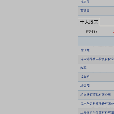
沈志良
薛建民
十大股东
报告期：
韩江龙
连云港德裕丰投资合伙企
陶军
成兴明
杨森茂
绍兴署辉贸易有限公司
天水华天科技股份有限公
上海衡所半导体材料有限