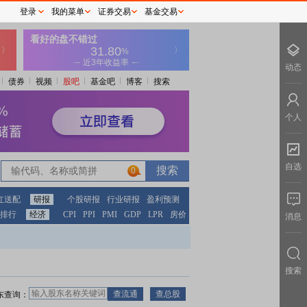
登录
我的菜单
证券交易
基金交易
动态
债券
视频
股吧
基金吧
博客
搜索
个人
自选
0
红送配
研报
个股研报
行业研报
盈利预测
排行
经济
CPI
PPI
PMI
GDP
LPR
房价
消息
搜索
东查询：