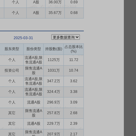
个人
A股
36.00万
0.69
个人
A股
35.67万
0.68
2025-03-31
占总股本比
股东类型
股份类型
持股数(股)
(%)
流通A股,限
个人
1125万
11.72
售流通A股
限售流通A
投资公司
1031万
10.74
股
流通A股,限
个人
347.2万
3.62
售流通A股
流通A股,限
个人
324.4万
3.38
售流通A股
个人
流通A股
296.9万
3.09
限售流通A
其它
257.8万
2.68
股
其它
流通A股
229.7万
2.39
限售流通A
其它
207.9万
2.17