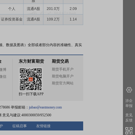
股
个人
流通A股
201.0万
2.09
证券投资基金
流通A股
109.2万
1.14
频、数据及图表）全部或者部分内容的准确性、真实
金
东方财富期货
期货交易
期货手机开户
微博
期货电脑开户
微信
期货官方网站
扫一扫下载APP
涉企
举报
78686 举报邮箱：
jubao@eastmoney.com
网
意见与建议:4000300059/952500
意见
反馈
护
征稿启事
友情链接