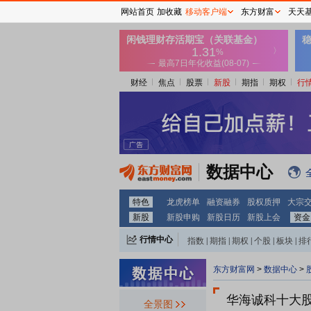
网站首页
加收藏
移动客户端
东方财富
天天
财经
焦点
股票
新股
期指
期权
行
数据中心
特色
龙虎榜单
融资融券
股权质押
大宗
新股
新股申购
新股日历
新股上会
资金
行情中心
指数
|
期指
|
期权
|
个股
|
板块
|
排
东方财富网
>
数据中心
>
华海诚科十大
全景图