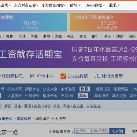
基金网
东方财富证券
东方财富期货
妙想
Choice数据
股吧
情
数据
全球
美股
港股
期货
外汇
黄金
银行
基金
理财
保险
全球财经快讯
行情中心
Choice数据
妙想大模型
交易
机构调研
期指持仓
公告大全
条件选股
财报
业绩报表
最新预告
分
大盘资金
个股资金
板块资金
沪 港 通
基金
基金净值
基金定投
基金
行
|
新股
|
基金
|
港股
|
美股
|
期货
|
外汇
|
黄金
|
自选股
|
自选基金
股东分析
>
华海诚科
>
华海诚科-十大股东
股东一览
个股股东查询：
股