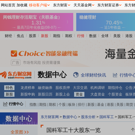
网站首页
加收藏
移动客户端
东方财富
天天基金网
东方财富证券
东方
财经
焦点
股票
新股
期指
期权
行情
数据
全球
美股
港股
数据中心
全球财经快讯
行情中
特色
龙虎榜单
融资融券
股权质押
大宗交易
机构调研
期指持仓
公告
新股
新股申购
新股日历
新股上会
资金
大盘资金
个股资金
板块
行情中心
指数
|
期指
|
期权
|
个股
|
板块
|
排行
|
新股
|
基金
|
港股
|
美股
|
期货
|
外汇
|
黄金
|
自选股
|
自选基金
东方财富网
>
数据中心
>
股东分析
>
国科军工
>
国科军工-
国科军工十大股东一览
个
全景图