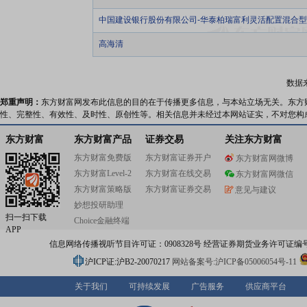
中国建设银行股份有限公司-华泰柏瑞富利灵活配置混合
高海清
数据
郑重声明：
东方财富网发布此信息的目的在于传播更多信息，与本站立场无关。东方
性、完整性、有效性、及时性、原创性等。相关信息并未经过本网站证实，不对您构
东方财富
东方财富产品
证券交易
关注东方财富
东方财富免费版
东方财富证券开户
东方财富网微博
东方财富Level-2
东方财富在线交易
东方财富网微信
东方财富策略版
东方财富证券交易
意见与建议
妙想投研助理
扫一扫下载
Choice金融终端
APP
信息网络传播视听节目许可证：0908328号 经营证券期货业务许可证编号：91310
沪ICP证:沪B2-20070217
网站备案号:沪ICP备05006054号-11
关于我们
可持续发展
广告服务
供应商平台