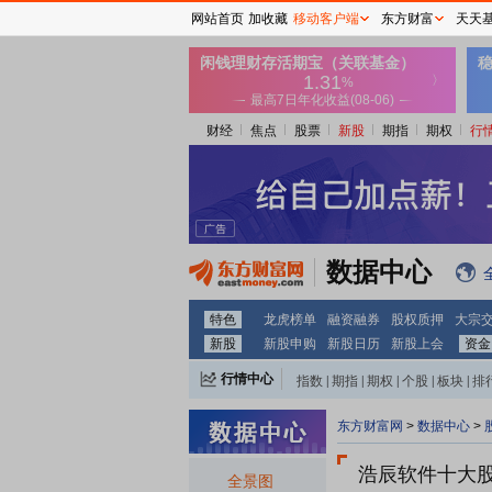
网站首页
加收藏
移动客户端
东方财富
天天
财经
焦点
股票
新股
期指
期权
行
数据中心
特色
龙虎榜单
融资融券
股权质押
大宗
新股
新股申购
新股日历
新股上会
资金
行情中心
指数
|
期指
|
期权
|
个股
|
板块
|
排
东方财富网
>
数据中心
>
浩辰软件十大
全景图