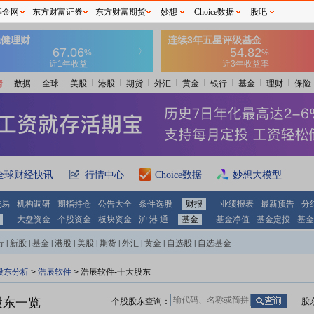
基金网
东方财富证券
东方财富期货
妙想
Choice数据
股吧
情
数据
全球
美股
港股
期货
外汇
黄金
银行
基金
理财
保险
全球财经快讯
行情中心
Choice数据
妙想大模型
交易
机构调研
期指持仓
公告大全
条件选股
财报
业绩报表
最新预告
分
大盘资金
个股资金
板块资金
沪 港 通
基金
基金净值
基金定投
基金
行
|
新股
|
基金
|
港股
|
美股
|
期货
|
外汇
|
黄金
|
自选股
|
自选基金
股东分析
>
浩辰软件
>
浩辰软件-十大股东
股东一览
个股股东查询：
股