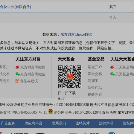
合伙企业(有限合伙)
其它
个人
数据来源：
东方财富Choice数据
多信息，与本站立场无关。东方财富网不保证该信息（包括但不限于文字、视频、音
并未经过本网站证实，不对您构成任何投资建议，据此操作，风险自担。
关注东方财富
天天基金
基金交易
关注天天基
券开户
基金开户
东方财富网微博
天天基金网
线交易
基金交易
东方财富网微信
天天基金网
券交易
活期宝
意见与建议
基金产品
扫一扫下载
稳健理财
APP
 经营证券期货业务许可证编号：913101046312860336 违法和不良信息举报:021-612
案号:沪ICP备05006054号-11
沪公网安备 31010402000120号
版权所有:东方财富
广告服务
供应商平台
联系我们
诚聘英才
法律声明
隐私保