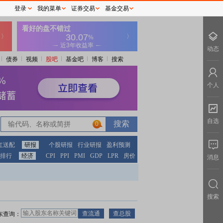
登录
我的菜单
证券交易
基金交易
动态
债券
视频
股吧
基金吧
博客
搜索
个人
自选
0
红送配
研报
个股研报
行业研报
盈利预测
排行
经济
CPI
PPI
PMI
GDP
LPR
房价
消息
搜索
东查询：