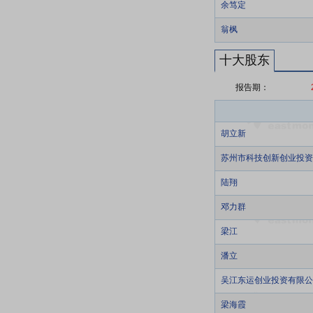
余笃定
翁枫
十大股东
报告期：
胡立新
苏州市科技创新创业投资
陆翔
邓力群
梁江
潘立
吴江东运创业投资有限公
梁海霞