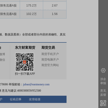
限售流通A股
175.2万
2.67
限售流通A股
102.2万
1.56
频、数据及图表）全部或者部分内容的准确性、真实
金
东方财富期货
期货交易
期货手机开户
微博
期货电脑开户
微信
期货官方网站
扫一扫下载APP
涉企
举报
78686 举报邮箱：
jubao@eastmoney.com
网
意见与建议:4000300059/952500
意见
反馈
护
征稿启事
友情链接