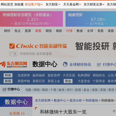
网站首页
加收藏
移动客户端
东方财富
天天基金网
东方财富证券
东方
财经
焦点
股票
新股
期指
期权
行情
数据
全球
美股
港股
数据中心
全球财经快讯
行情中
特色
龙虎榜单
融资融券
股权质押
大宗交易
机构调研
期指持仓
公告
新股
新股申购
新股日历
新股上会
资金
大盘资金
个股资金
板块
行情中心
指数
|
期指
|
期权
|
个股
|
板块
|
排行
|
新股
|
基金
|
港股
|
美股
|
期货
|
外汇
|
黄金
|
自选股
|
自选基金
东方财富网
>
数据中心
>
股东分析
>
和林微纳
>
和林微纳-
和林微纳十大股东一览
个
全景图