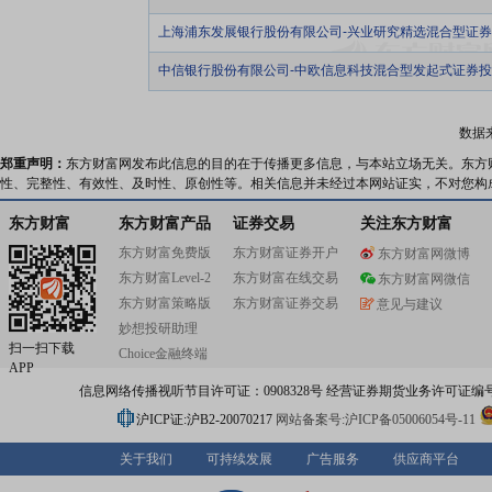
上海浦东发展银行股份有限公司-兴业研究精选混合型证
中信银行股份有限公司-中欧信息科技混合型发起式证券
数据
郑重声明：
东方财富网发布此信息的目的在于传播更多信息，与本站立场无关。东方
性、完整性、有效性、及时性、原创性等。相关信息并未经过本网站证实，不对您构
东方财富
东方财富产品
证券交易
关注东方财富
东方财富免费版
东方财富证券开户
东方财富网微博
东方财富Level-2
东方财富在线交易
东方财富网微信
东方财富策略版
东方财富证券交易
意见与建议
妙想投研助理
扫一扫下载
Choice金融终端
APP
信息网络传播视听节目许可证：0908328号 经营证券期货业务许可证编号：91310
沪ICP证:沪B2-20070217
网站备案号:沪ICP备05006054号-11
关于我们
可持续发展
广告服务
供应商平台