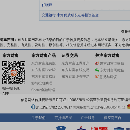
任晓锋
交通银行-中海优质成长证券投资基金
数据
郑重声明：
东方财富网发布此信息的目的在于传播更多信息，与本站立场无关。东方
性、完整性、有效性、及时性、原创性等。相关信息并未经过本网站证实，不对您构
东方财富
东方财富产品
证券交易
关注东方财富
东方财富免费版
东方财富证券开户
东方财富网微博
东方财富Level-2
东方财富在线交易
东方财富网微信
东方财富策略版
东方财富证券交易
意见与建议
妙想投研助理
扫一扫下载
Choice金融终端
APP
信息网络传播视听节目许可证：0908328号 经营证券期货业务许可证编号：91310
沪ICP证:沪B2-20070217
网站备案号:沪ICP备05006054号-11
关于我们
可持续发展
广告服务
供应商平台