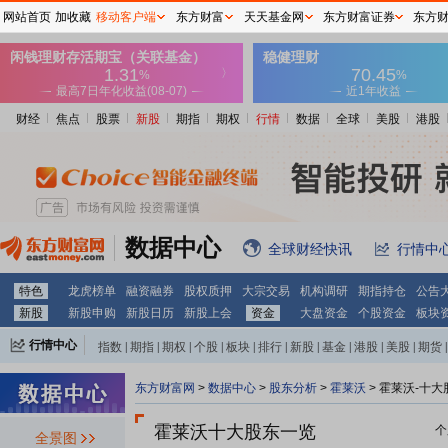
网站首页
加收藏
移动客户端
东方财富
天天基金网
东方财富证券
东方
财经
焦点
股票
新股
期指
期权
行情
数据
全球
美股
港股
数据中心
全球财经快讯
行情中
特色
龙虎榜单
融资融券
股权质押
大宗交易
机构调研
期指持仓
公告
新股
新股申购
新股日历
新股上会
资金
大盘资金
个股资金
板块
行情中心
指数
|
期指
|
期权
|
个股
|
板块
|
排行
|
新股
|
基金
|
港股
|
美股
|
期货
|
外汇
|
黄金
|
自选股
|
自选基金
东方财富网
>
数据中心
>
股东分析
>
霍莱沃
>
霍莱沃-十大
霍莱沃十大股东一览
个
全景图