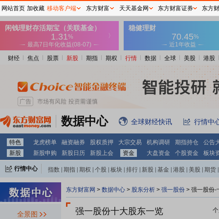
网站首页
加收藏
移动客户端
东方财富
天天基金网
东方财富证券
东方
财经
焦点
股票
新股
期指
期权
行情
数据
全球
美股
港股
数据中心
全球财经快讯
行情中
特色
龙虎榜单
融资融券
股权质押
大宗交易
机构调研
期指持仓
公告
新股
新股申购
新股日历
新股上会
资金
大盘资金
个股资金
板块
行情中心
指数
|
期指
|
期权
|
个股
|
板块
|
排行
|
新股
|
基金
|
港股
|
美股
|
期货
|
外汇
|
黄金
|
自选股
|
自选基金
东方财富网
>
数据中心
>
股东分析
>
强一股份
>
强一股份-
强一股份十大股东一览
个
全景图