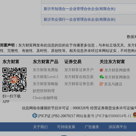
新沂市知强合一企业管理合伙企业(有限合伙)
新沂市众强行一企业管理合伙企业(有限合伙)
数据
郑重声明：
东方财富网发布此信息的目的在于传播更多信息，与本站立场无关。东方
性、完整性、有效性、及时性、原创性等。相关信息并未经过本网站证实，不对您构
东方财富
东方财富产品
证券交易
关注东方财富
东方财富免费版
东方财富证券开户
东方财富网微博
东方财富Level-2
东方财富在线交易
东方财富网微信
东方财富策略版
东方财富证券交易
意见与建议
妙想投研助理
扫一扫下载
Choice金融终端
APP
信息网络传播视听节目许可证：0908328号 经营证券期货业务许可证编号：91310
沪ICP证:沪B2-20070217
网站备案号:沪ICP备05006054号-11
关于我们
可持续发展
广告服务
供应商平台