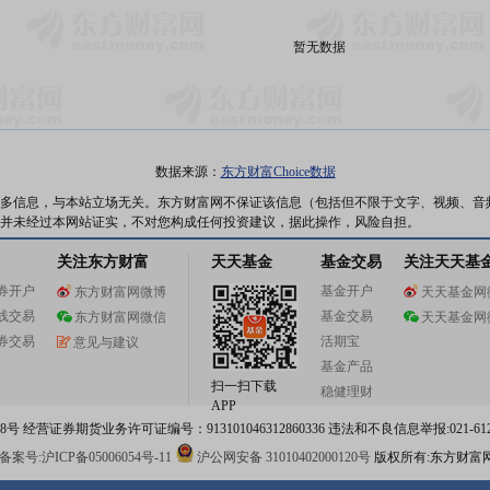
暂无数据
数据来源：
东方财富Choice数据
多信息，与本站立场无关。东方财富网不保证该信息（包括但不限于文字、视频、音
并未经过本网站证实，不对您构成任何投资建议，据此操作，风险自担。
关注东方财富
天天基金
基金交易
关注天天基
券开户
基金开户
东方财富网微博
天天基金网
线交易
基金交易
东方财富网微信
天天基金网
券交易
活期宝
意见与建议
基金产品
扫一扫下载
稳健理财
APP
 经营证券期货业务许可证编号：913101046312860336 违法和不良信息举报:021-612
案号:沪ICP备05006054号-11
沪公网安备 31010402000120号
版权所有:东方财富