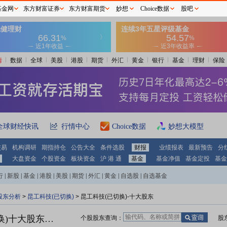
基金网
东方财富证券
东方财富期货
妙想
Choice数据
股吧
情
数据
全球
美股
港股
期货
外汇
黄金
银行
基金
理财
保险
全球财经快讯
行情中心
Choice数据
妙想大模型
交易
机构调研
期指持仓
公告大全
条件选股
财报
业绩报表
最新预告
分
大盘资金
个股资金
板块资金
沪 港 通
基金
基金净值
基金定投
基金
行
|
新股
|
基金
|
港股
|
美股
|
期货
|
外汇
|
黄金
|
自选股
|
自选基金
股东分析
>
昆工科技(已切换)
>
昆工科技(已切换)-十大股东
昆工科技(已切换)十大股东一览
个股股东查询：
股