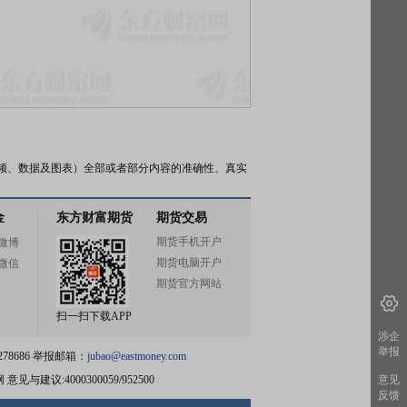
频、数据及图表）全部或者部分内容的准确性、真实
金
东方财富期货
期货交易
期货手机开户
微博
期货电脑开户
微信
期货官方网站
扫一扫下载APP
涉企
举报
78686 举报邮箱：
jubao@eastmoney.com
网
意见与建议:4000300059/952500
意见
反馈