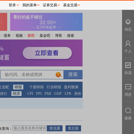
登录
我的菜单
证券交易
基金交易
动态
债券
视频
股吧
基金吧
博客
搜索
个人
自选
1
红送配
研报
个股研报
行业研报
盈利预测
排行
经济
CPI
PPI
PMI
GDP
LPR
房价
消息
搜索
东查询：