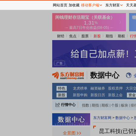
网站首页
加收藏
移动客户端
东方财富
天天
财经
焦点
股票
新股
期指
期权
行
数据中心
特色
龙虎榜单
融资融券
股权质押
大宗
新股
新股申购
新股日历
新股上会
资金
行情中心
指数
|
期指
|
期权
|
个股
|
板块
|
排
东方财富网
>
数据中心
>
全景图