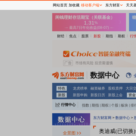
网站首页
加收藏
移动客户端
东方财富
天天
财经
焦点
股票
新股
期指
期权
行
数据中心
特色
龙虎榜单
融资融券
股权质押
大宗
新股
新股申购
新股日历
新股上会
资金
行情中心
指数
|
期指
|
期权
|
个股
|
板块
|
排
东方财富网
>
数据中心
>
奥迪威(已切换
全景图