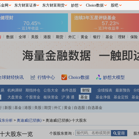
基金网
东方财富证券
东方财富期货
妙想
Choice数据
股吧
情
数据
全球
美股
港股
期货
外汇
黄金
银行
基金
理财
保险
全球财经快讯
行情中心
Choice数据
妙想大模型
交易
机构调研
期指持仓
公告大全
条件选股
财报
业绩报表
最新预告
分
大盘资金
个股资金
板块资金
沪 港 通
基金
基金净值
基金定投
基金
行
|
新股
|
基金
|
港股
|
美股
|
期货
|
外汇
|
黄金
|
自选股
|
自选基金
股东分析
>
奥迪威(已切换)
>
奥迪威(已切换)-十大股东
)十大股东一览
个股股东查询：
股