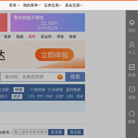
登录
我的菜单
证券交易
基金交易
动态
债券
视频
股吧
基金吧
博客
搜索
个人
自选
0
红送配
研报
个股研报
行业研报
盈利预测
排行
经济
CPI
PPI
PMI
GDP
LPR
房价
消息
搜索
东查询：