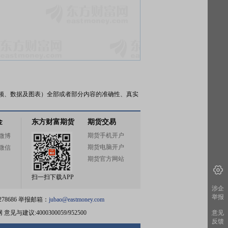
频、数据及图表）全部或者部分内容的准确性、真实
金
东方财富期货
期货交易
期货手机开户
微博
期货电脑开户
微信
期货官方网站
扫一扫下载APP
涉企
举报
78686 举报邮箱：
jubao@eastmoney.com
网
意见与建议:4000300059/952500
意见
反馈