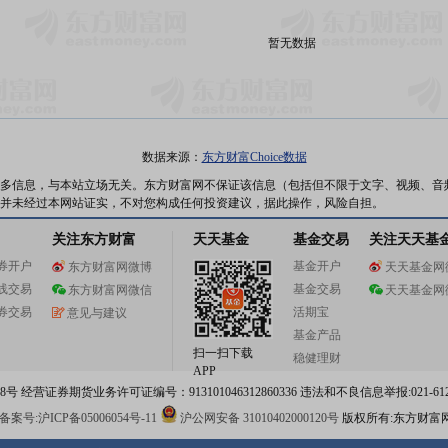
暂无数据
数据来源：
东方财富Choice数据
多信息，与本站立场无关。东方财富网不保证该信息（包括但不限于文字、视频、音
并未经过本网站证实，不对您构成任何投资建议，据此操作，风险自担。
关注东方财富
天天基金
基金交易
关注天天基
券开户
基金开户
东方财富网微博
天天基金网
线交易
基金交易
东方财富网微信
天天基金网
券交易
活期宝
意见与建议
基金产品
扫一扫下载
稳健理财
APP
 经营证券期货业务许可证编号：913101046312860336 违法和不良信息举报:021-612
案号:沪ICP备05006054号-11
沪公网安备 31010402000120号
版权所有:东方财富