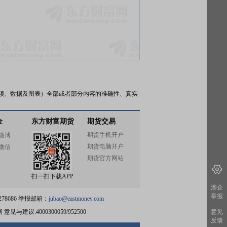
频、数据及图表）全部或者部分内容的准确性、真实
金
东方财富期货
期货交易
期货手机开户
微博
期货电脑开户
微信
期货官方网站
扫一扫下载APP
涉企
举报
78686 举报邮箱：
jubao@eastmoney.com
网
意见与建议:4000300059/952500
意见
反馈