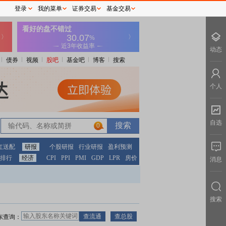
登录
我的菜单
证券交易
基金交易
动态
债券
视频
股吧
基金吧
博客
搜索
个人
自选
0
红送配
研报
个股研报
行业研报
盈利预测
排行
经济
CPI
PPI
PMI
GDP
LPR
房价
消息
搜索
东查询：