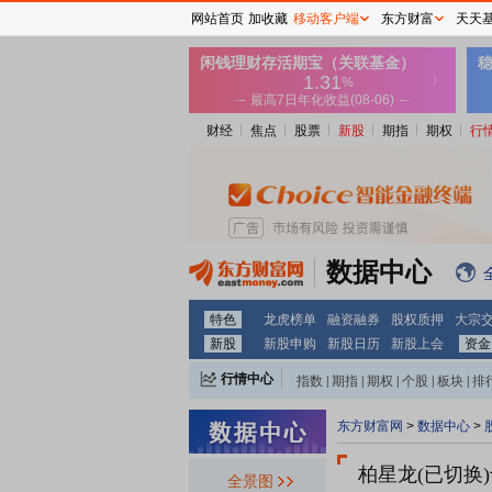
网站首页
加收藏
移动客户端
东方财富
天天
财经
焦点
股票
新股
期指
期权
行
数据中心
特色
龙虎榜单
融资融券
股权质押
大宗
新股
新股申购
新股日历
新股上会
资金
行情中心
指数
|
期指
|
期权
|
个股
|
板块
|
排
东方财富网
>
数据中心
>
柏星龙(已切换
全景图