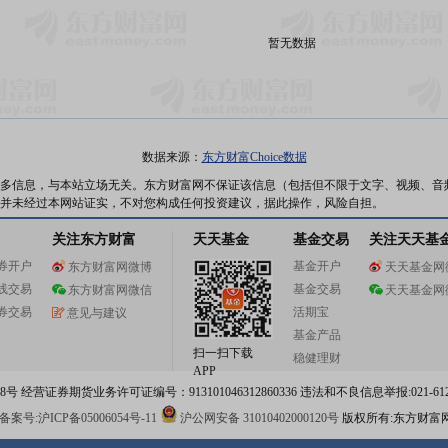
暂无数据
数据来源：
东方财富Choice数据
多信息，与本站立场无关。东方财富网不保证该信息（包括但不限于文字、视频、音
并未经过本网站证实，不对您构成任何投资建议，据此操作，风险自担。
关注东方财富
天天基金
基金交易
关注天天基
券开户
基金开户
东方财富网微博
天天基金网
线交易
基金交易
东方财富网微信
天天基金网
券交易
活期宝
意见与建议
基金产品
扫一扫下载
稳健理财
APP
 经营证券期货业务许可证编号：913101046312860336 违法和不良信息举报:021-612
案号:沪ICP备05006054号-11
沪公网安备 31010402000120号
版权所有:东方财富