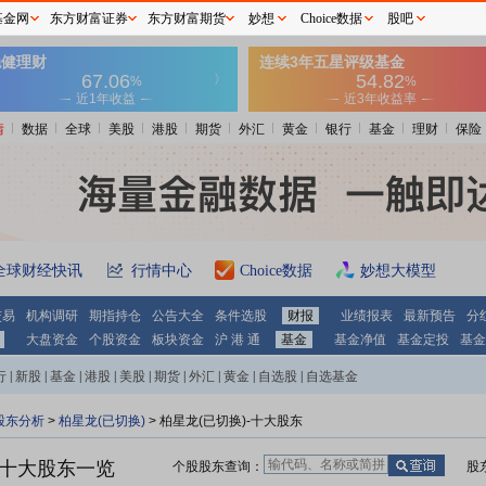
基金网
东方财富证券
东方财富期货
妙想
Choice数据
股吧
情
数据
全球
美股
港股
期货
外汇
黄金
银行
基金
理财
保险
全球财经快讯
行情中心
Choice数据
妙想大模型
交易
机构调研
期指持仓
公告大全
条件选股
财报
业绩报表
最新预告
分
大盘资金
个股资金
板块资金
沪 港 通
基金
基金净值
基金定投
基金
行
|
新股
|
基金
|
港股
|
美股
|
期货
|
外汇
|
黄金
|
自选股
|
自选基金
股东分析
>
柏星龙(已切换)
>
柏星龙(已切换)-十大股东
)十大股东一览
个股股东查询：
股