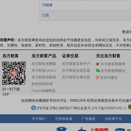
万鲲锋
汪然
数据
郑重声明：
东方财富网发布此信息的目的在于传播更多信息，与本站立场无关。东方
性、完整性、有效性、及时性、原创性等。相关信息并未经过本网站证实，不对您构
东方财富
东方财富产品
证券交易
关注东方财富
东方财富免费版
东方财富证券开户
东方财富网微博
东方财富Level-2
东方财富在线交易
东方财富网微信
东方财富策略版
东方财富证券交易
意见与建议
妙想投研助理
扫一扫下载
Choice金融终端
APP
信息网络传播视听节目许可证：0908328号 经营证券期货业务许可证编号：91310
沪ICP证:沪B2-20070217
网站备案号:沪ICP备05006054号-11
关于我们
可持续发展
广告服务
供应商平台