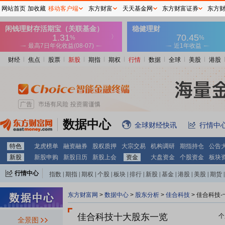
网站首页
加收藏
移动客户端
东方财富
天天基金网
东方财富证券
东方
财经
焦点
股票
新股
期指
期权
行情
数据
全球
美股
港股
数据中心
全球财经快讯
行情中
特色
龙虎榜单
融资融券
股权质押
大宗交易
机构调研
期指持仓
公告
新股
新股申购
新股日历
新股上会
资金
大盘资金
个股资金
板块
行情中心
指数
|
期指
|
期权
|
个股
|
板块
|
排行
|
新股
|
基金
|
港股
|
美股
|
期货
|
外汇
|
黄金
|
自选股
|
自选基金
东方财富网
>
数据中心
>
股东分析
>
佳合科技
>
佳合科技-
佳合科技十大股东一览
个
全景图