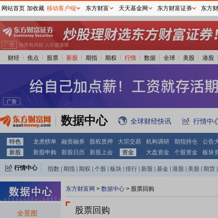
网站首页
加收藏
移动客户端
东方财富
天天基金网
东方财富证券
东方
财经
焦点
股票
新股
期指
期权
行情
数据
全球
美股
港股
数据中心
全球财经快讯
行情中
特色
龙虎榜单
融资融券
股权质押
大宗交易
机构调研
期指持仓
公告
新股
新股申购
新股日历
新股上会
资金
大盘资金
个股资金
板块
行情中心
指数
|
期指
|
期权
|
个股
|
板块
|
排行
|
新股
|
基金
|
港股
|
美股
|
期货
|
外汇
|
黄金
|
自选股
|
自选基金
东方财富网
>
数据中心
> 股票回购
股票回购
全景图