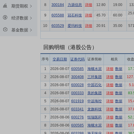
8
300184
力源信息
详细
12.80
19.00
1
期货期权
25
9
605588
冠石科技
详细
45.70
60.00
经济数据
10
603529
爱玛科技
详细
20.91
35.00
57
基金数据
回购明细（港股公告）
序号
交易日期
证券代码
证券简称
相关
收
1
2026-08-07
600585
海螺水泥
详细
数据
17.
2
2026-08-07
300408
三环集团
详细
数据
127
3
2026-08-07
600028
中国石化
详细
数据
5.
4
2026-08-07
000333
美的集团
详细
数据
83.
5
2026-08-07
601919
中远海控
详细
数据
15.
6
2026-08-07
603341
龙旗科技
详细
数据
37.
7
2026-08-06
600276
恒瑞医药
详细
数据
52.
8
2026-08-06
600585
海螺水泥
详细
数据
17.
9
2026-08-06
603288
海天味业
详细
数据
36.