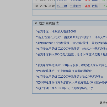
10
2026-08-06
601919
中远海控
详细
数据
15.
股票回购解读
*伯克希尔，净利润大增超100%
*“新王”登基“三把火”：伯克希尔开始“花钱”了，净买入2
*美银Hartnett：“战术”看跌，但“战略”看涨，因为政
*伯克希尔罕见爆买200亿美元股票，终结14个季度净卖
*伯克希尔买入200亿美元股票，终结14季度净卖出！最
*伯克希尔罕见爆买1300亿元股票，谷歌进入前五大持仓
*巴菲特退休后，伯克希尔首次大举动用现金
*伯克希尔罕见爆买200亿美元股票 终结14季度净卖出
*巴菲特退休后伯克希尔首次大举动用现金 Q2回购并净
*利好来袭！爆买1300亿元 伯克希尔罕见出手
数据