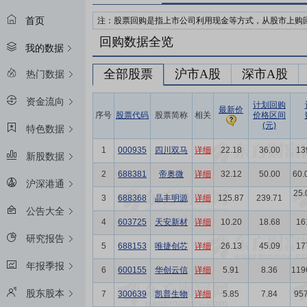
首页
注：股票回购是指上市公司利用现金等方式，从股市上购
回购数据全览
我的数据
全部股票
沪市A股
深市A股
热门数据
资金流向
计划回购
最新价
序号
股票代码
股票简称
相关
价格区间
(元)
特色数据
1
000935
四川双马
详细
22.18
36.00
1
新股数据
2
688381
帝奥微
详细
32.12
50.00
60
沪深港通
25
3
688368
晶丰明源
详细
125.87
239.71
公告大全
4
603725
天安新材
详细
10.20
18.68
1
研究报告
5
688153
唯捷创芯
详细
26.13
45.09
1
年报季报
6
600155
华创云信
详细
5.91
8.36
11
股东股本
7
300639
凯普生物
详细
5.85
7.84
95