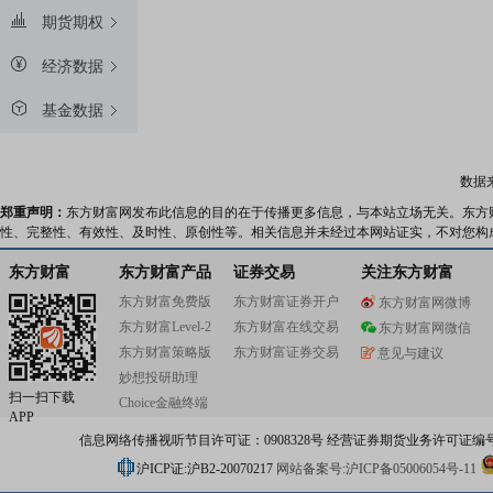
期货期权
经济数据
基金数据
数据
郑重声明：
东方财富网发布此信息的目的在于传播更多信息，与本站立场无关。东方
性、完整性、有效性、及时性、原创性等。相关信息并未经过本网站证实，不对您构
东方财富
东方财富产品
证券交易
关注东方财富
东方财富免费版
东方财富证券开户
东方财富网微博
东方财富Level-2
东方财富在线交易
东方财富网微信
东方财富策略版
东方财富证券交易
意见与建议
妙想投研助理
扫一扫下载
Choice金融终端
APP
信息网络传播视听节目许可证：0908328号 经营证券期货业务许可证编号：91310
沪ICP证:沪B2-20070217
网站备案号:沪ICP备05006054号-11