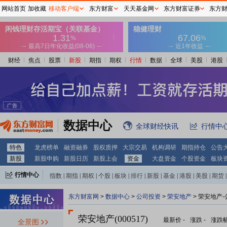
网站首页
加收藏
移动客户端
东方财富
天天基金网
东方财富证券
东方
财经
焦点
股票
新股
期指
期权
行情
数据
全球
美股
港股
数据中心
全球财经快讯
行情中
特色
龙虎榜单
融资融券
股权质押
大宗交易
机构调研
期指持仓
公告
新股
新股申购
新股日历
新股上会
资金
大盘资金
个股资金
板块
行情中心
指数
|
期指
|
期权
|
个股
|
板块
|
排行
|
新股
|
基金
|
港股
|
美股
|
期货
|
外汇
|
黄金
|
自选股
|
自选基金
东方财富网
>
数据中心
>
公司投资
>
荣安地产
> 荣安地产
荣安地产(000517)
最新价
-
涨跌
-
涨跌
全景图