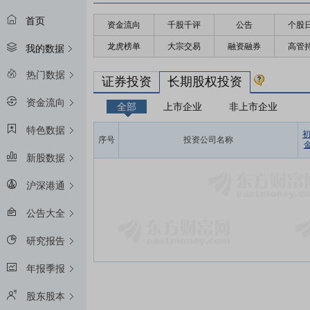
首页
资金流向
千股千评
公告
个股
龙虎榜单
大宗交易
融资融券
高管
我的数据
热门数据
证券投资
长期股权投资
资金流向
全部
上市企业
非上市企业
特色数据
序号
投资公司名称
金
新股数据
沪深港通
公告大全
研究报告
年报季报
股东股本