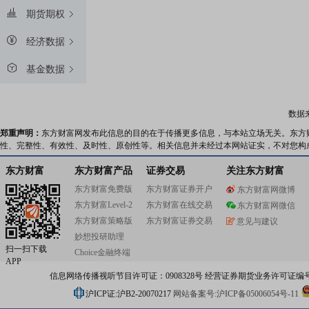
期货期权
经济数据
基金数据
数据
郑重声明：
东方财富网发布此信息的目的在于传播更多信息，与本站立场无关。东方
性、完整性、有效性、及时性、原创性等。相关信息并未经过本网站证实，不对您构
东方财富
东方财富产品
证券交易
关注东方财富
东方财富免费版
东方财富证券开户
东方财富网微博
东方财富Level-2
东方财富在线交易
东方财富网微信
东方财富策略版
东方财富证券交易
意见与建议
妙想投研助理
扫一扫下载
Choice金融终端
APP
信息网络传播视听节目许可证：0908328号 经营证券期货业务许可证编号：91310
沪ICP证:沪B2-20070217
网站备案号:沪ICP备05006054号-11