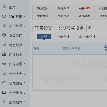
首页
资金流向
千股千评
公告
个股
龙虎榜单
大宗交易
融资融券
高管
我的数据
热门数据
证券投资
长期股权投资
资金流向
全部
上市企业
非上市企业
特色数据
序号
投资公司名称
金
新股数据
沪深港通
公告大全
研究报告
年报季报
股东股本