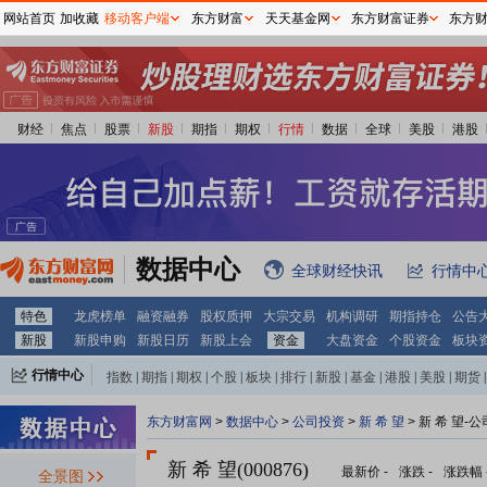
网站首页
加收藏
移动客户端
东方财富
天天基金网
东方财富证券
东方
财经
焦点
股票
新股
期指
期权
行情
数据
全球
美股
港股
数据中心
全球财经快讯
行情中
特色
龙虎榜单
融资融券
股权质押
大宗交易
机构调研
期指持仓
公告
新股
新股申购
新股日历
新股上会
资金
大盘资金
个股资金
板块
行情中心
指数
|
期指
|
期权
|
个股
|
板块
|
排行
|
新股
|
基金
|
港股
|
美股
|
期货
|
外汇
|
黄金
|
自选股
|
自选基金
东方财富网
>
数据中心
>
公司投资
>
新 希 望
> 新 希 望-
新 希 望(000876)
最新价
-
涨跌
-
涨跌幅
全景图