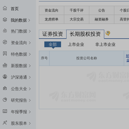
首页
资金流向
千股千评
公告
个股
龙虎榜单
大宗交易
融资融券
高管
我的数据
热门数据
证券投资
长期股权投资
资金流向
全部
上市企业
非上市企业
特色数据
序号
投资公司名称
金
新股数据
沪深港通
公告大全
研究报告
年报季报
股东股本