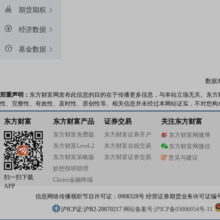
期货期权
经济数据
基金数据
数据
郑重声明：
东方财富网发布此信息的目的在于传播更多信息，与本站立场无关。东方
性、完整性、有效性、及时性、原创性等。相关信息并未经过本网站证实，不对您构
东方财富
东方财富产品
证券交易
关注东方财富
东方财富免费版
东方财富证券开户
东方财富网微博
东方财富Level-2
东方财富在线交易
东方财富网微信
东方财富策略版
东方财富证券交易
意见与建议
妙想投研助理
扫一扫下载
Choice金融终端
APP
信息网络传播视听节目许可证：0908328号 经营证券期货业务许可证编号：91310
沪ICP证:沪B2-20070217
网站备案号:沪ICP备05006054号-11