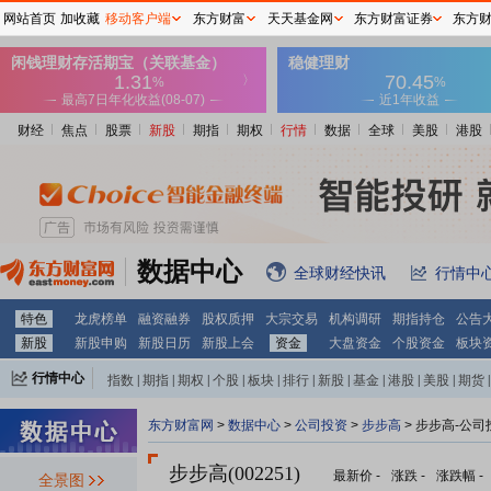
网站首页
加收藏
移动客户端
东方财富
天天基金网
东方财富证券
东方
财经
焦点
股票
新股
期指
期权
行情
数据
全球
美股
港股
数据中心
全球财经快讯
行情中
特色
龙虎榜单
融资融券
股权质押
大宗交易
机构调研
期指持仓
公告
新股
新股申购
新股日历
新股上会
资金
大盘资金
个股资金
板块
行情中心
指数
|
期指
|
期权
|
个股
|
板块
|
排行
|
新股
|
基金
|
港股
|
美股
|
期货
|
外汇
|
黄金
|
自选股
|
自选基金
东方财富网
>
数据中心
>
公司投资
>
步步高
> 步步高-公司
步步高(002251)
最新价
-
涨跌
-
涨跌幅
-
全景图