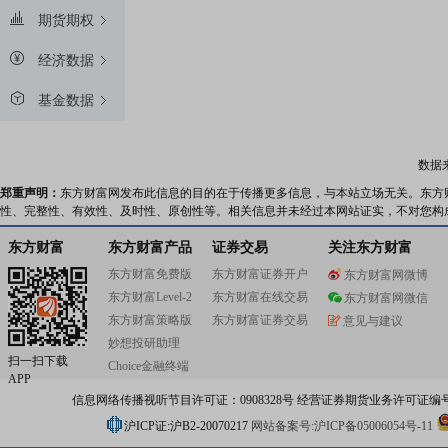
期货期权
经济数据
基金数据
数据
郑重声明：
东方财富网发布此信息的目的在于传播更多信息，与本站立场无关。东方
性、完整性、有效性、及时性、原创性等。相关信息并未经过本网站证实，不对您构
东方财富
东方财富产品
证券交易
关注东方财富
东方财富免费版
东方财富证券开户
东方财富网微博
东方财富Level-2
东方财富在线交易
东方财富网微信
东方财富策略版
东方财富证券交易
意见与建议
妙想投研助理
扫一扫下载
Choice金融终端
APP
信息网络传播视听节目许可证：0908328号 经营证券期货业务许可证编号：91310
沪ICP证:沪B2-20070217
网站备案号:沪ICP备05006054号-11