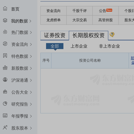
首页
资金流向
千股千评
公告
个股
龙虎榜单
大宗交易
高管持股
股东
我的数据
热门数据
证券投资
长期股权投资
资金流向
全部
上市企业
非上市企业
特色数据
序号
投资公司名称
金
新股数据
沪深港通
公告大全
研究报告
年报季报
股东股本