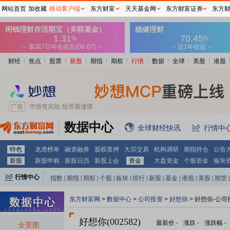
网站首页
加收藏
移动客户端
东方财富
天天基金网
东方财富证券
东方
财经
焦点
股票
新股
期指
期权
行情
数据
全球
美股
港股
数据中心
全球财经快讯
行情中
特色
龙虎榜单
融资融券
股权质押
大宗交易
机构调研
期指持仓
公告
新股
新股申购
新股日历
新股上会
资金
大盘资金
个股资金
板块
行情中心
指数
|
期指
|
期权
|
个股
|
板块
|
排行
|
新股
|
基金
|
港股
|
美股
|
期货
|
外汇
|
黄金
|
自选股
|
自选基金
东方财富网
>
数据中心
>
公司投资
>
好想你
> 好想你-公司
好想你(002582)
最新价
-
涨跌
-
涨跌幅
-
全景图