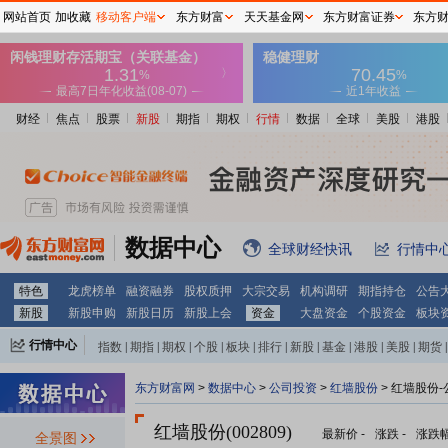
网站首页
加收藏
移动客户端
东方财富
天天基金网
东方财富证券
东方
财经
焦点
股票
新股
期指
期权
行情
数据
全球
美股
港股
数据中心
全球财经快讯
行情中
特色
龙虎榜单
融资融券
股权质押
大宗交易
机构调研
期指持仓
公告
新股
新股申购
新股日历
新股上会
资金
大盘资金
个股资金
板块
行情中心
指数
|
期指
|
期权
|
个股
|
板块
|
排行
|
新股
|
基金
|
港股
|
美股
|
期货
|
外汇
|
黄金
|
自选股
|
自选基金
东方财富网
>
数据中心
>
公司投资
>
红墙股份
> 红墙股份
红墙股份(002809)
最新价
-
涨跌
-
涨跌
全景图