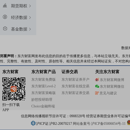
期货期权
经济数据
基金数据
数据
郑重声明：
东方财富网发布此信息的目的在于传播更多信息，与本站立场无关。东方
性、完整性、有效性、及时性、原创性等。相关信息并未经过本网站证实，不对您构
东方财富
东方财富产品
证券交易
关注东方财富
东方财富免费版
东方财富证券开户
东方财富网微博
东方财富Level-2
东方财富在线交易
东方财富网微信
东方财富策略版
东方财富证券交易
意见与建议
妙想投研助理
扫一扫下载
Choice金融终端
APP
信息网络传播视听节目许可证：0908328号 经营证券期货业务许可证编号：91310
沪ICP证:沪B2-20070217
网站备案号:沪ICP备05006054号-11