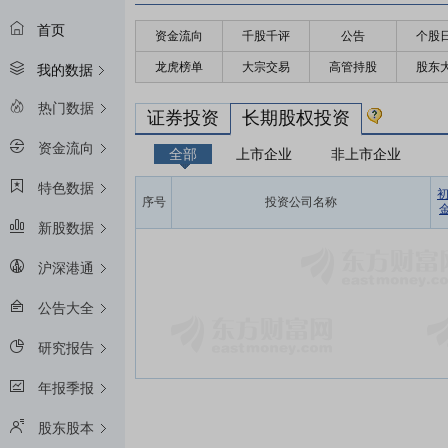
首页
资金流向
千股千评
公告
个股
龙虎榜单
大宗交易
高管持股
股东
我的数据
热门数据
证券投资
长期股权投资
资金流向
全部
上市企业
非上市企业
特色数据
序号
投资公司名称
金
新股数据
沪深港通
公告大全
研究报告
年报季报
股东股本