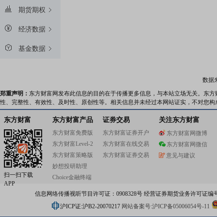
期货期权
经济数据
基金数据
数据
郑重声明：
东方财富网发布此信息的目的在于传播更多信息，与本站立场无关。东方
性、完整性、有效性、及时性、原创性等。相关信息并未经过本网站证实，不对您构
东方财富
东方财富产品
证券交易
关注东方财富
东方财富免费版
东方财富证券开户
东方财富网微博
东方财富Level-2
东方财富在线交易
东方财富网微信
东方财富策略版
东方财富证券交易
意见与建议
妙想投研助理
扫一扫下载
Choice金融终端
APP
信息网络传播视听节目许可证：0908328号 经营证券期货业务许可证编号：91310
沪ICP证:沪B2-20070217
网站备案号:沪ICP备05006054号-11