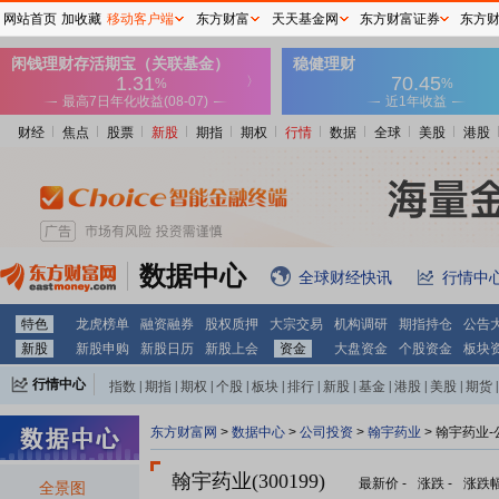
网站首页
加收藏
移动客户端
东方财富
天天基金网
东方财富证券
东方
财经
焦点
股票
新股
期指
期权
行情
数据
全球
美股
港股
数据中心
全球财经快讯
行情中
特色
龙虎榜单
融资融券
股权质押
大宗交易
机构调研
期指持仓
公告
新股
新股申购
新股日历
新股上会
资金
大盘资金
个股资金
板块
行情中心
指数
|
期指
|
期权
|
个股
|
板块
|
排行
|
新股
|
基金
|
港股
|
美股
|
期货
|
外汇
|
黄金
|
自选股
|
自选基金
东方财富网
>
数据中心
>
公司投资
>
翰宇药业
> 翰宇药业
翰宇药业(300199)
最新价
-
涨跌
-
涨跌
全景图