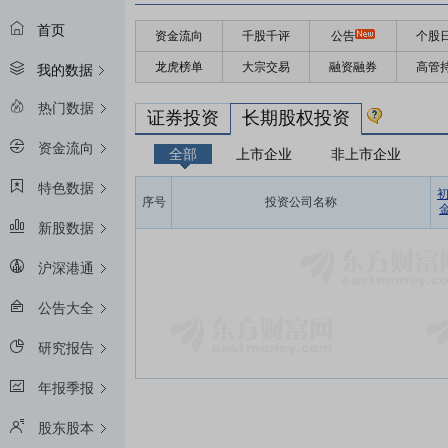
首页
资金流向
千股千评
公告
个股
龙虎榜单
大宗交易
融资融券
高管
我的数据
热门数据
证券投资
长期股权投资
资金流向
全部
上市企业
非上市企业
特色数据
序号
投资公司名称
金
新股数据
沪深港通
公告大全
研究报告
年报季报
股东股本