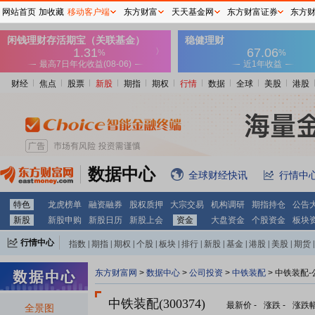
网站首页
加收藏
移动客户端
东方财富
天天基金网
东方财富证券
东方
财经
焦点
股票
新股
期指
期权
行情
数据
全球
美股
港股
数据中心
全球财经快讯
行情中
特色
龙虎榜单
融资融券
股权质押
大宗交易
机构调研
期指持仓
公告
新股
新股申购
新股日历
新股上会
资金
大盘资金
个股资金
板块
行情中心
指数
|
期指
|
期权
|
个股
|
板块
|
排行
|
新股
|
基金
|
港股
|
美股
|
期货
|
外汇
|
黄金
|
自选股
|
自选基金
东方财富网
>
数据中心
>
公司投资
>
中铁装配
> 中铁装配
中铁装配(300374)
最新价
-
涨跌
-
涨跌
全景图