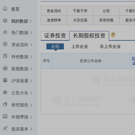
首页
资金流向
千股千评
公告
个股
龙虎榜单
大宗交易
高管持股
股东
我的数据
热门数据
证券投资
长期股权投资
资金流向
全部
上市企业
非上市企业
特色数据
序号
投资公司名称
金
新股数据
沪深港通
公告大全
研究报告
年报季报
股东股本