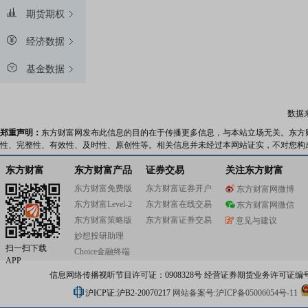
期货期权
经济数据
基金数据
数据
郑重声明：
东方财富网发布此信息的目的在于传播更多信息，与本站立场无关。东方
性、完整性、有效性、及时性、原创性等。相关信息并未经过本网站证实，不对您构
东方财富
东方财富产品
证券交易
关注东方财富
东方财富免费版
东方财富证券开户
东方财富网微博
东方财富Level-2
东方财富在线交易
东方财富网微信
东方财富策略版
东方财富证券交易
意见与建议
妙想投研助理
扫一扫下载
Choice金融终端
APP
信息网络传播视听节目许可证：0908328号 经营证券期货业务许可证编号：91310
沪ICP证:沪B2-20070217
网站备案号:沪ICP备05006054号-11