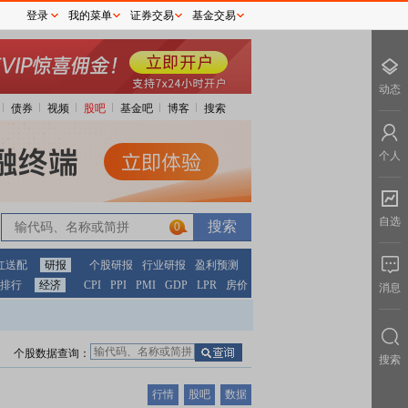
登录
我的菜单
证券交易
基金交易
动态
债券
视频
股吧
基金吧
博客
搜索
个人
自选
0
红送配
研报
个股研报
行业研报
盈利预测
排行
经济
CPI
PPI
PMI
GDP
LPR
房价
消息
个股数据查询：
搜索
行情
股吧
数据