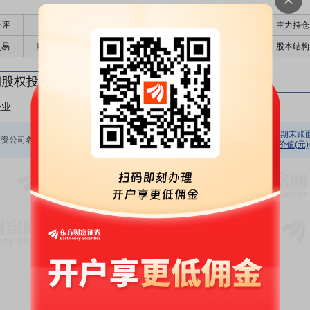
千评
公告
个股日历
财务数据
核心题材
主力持仓
交易
融资融券
高管持股
股东大会
个股研报
股本结构
期股权投资
企业
非上市企业
初始投资
持股数量
期初余额
报告期损
期末账
投资公司名称
金额(元)
(股)
(元)
价值(元)
益(元)
暂无数据