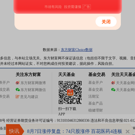
数据来源：
东方财富Choice数据
多信息，与本站立场无关。东方财富网不保证该信息（包括但不限于文字、视频、音
并未经过本网站证实，不对您构成任何投资建议，据此操作，风险自担。
关注东方财富
天天基金
基金交易
关注天天基
券开户
基金开户
东方财富网微博
天天基金网
线交易
基金交易
东方财富网微信
天天基金网
券交易
活期宝
意见与建议
基金产品
扫一扫下载
稳健理财
APP
 经营证券期货业务许可证编号：913101046312860336 违法和不良信息举报:021-612
案号:沪ICP备05006054号-11
沪公网安备 31010402000120号
版权所有:东方财富
快讯
8月7日涨停复盘：74只股涨停 百花医药4连板