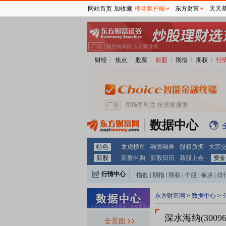
网站首页
加收藏
移动客户端
东方财富
天天
财经
焦点
股票
新股
期指
期权
行
数据中心
特色
龙虎榜单
融资融券
股权质押
大宗
新股
新股申购
新股日历
新股上会
资金
行情中心
指数
|
期指
|
期权
|
个股
|
板块
|
排
东方财富网
>
数据中心
>
深水海纳(30096
全景图