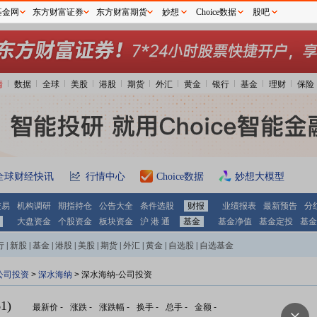
基金网
东方财富证券
东方财富期货
妙想
Choice数据
股吧
情
数据
全球
美股
港股
期货
外汇
黄金
银行
基金
理财
保险
全球财经快讯
行情中心
Choice数据
妙想大模型
交易
机构调研
期指持仓
公告大全
条件选股
财报
业绩报表
最新预告
分
大盘资金
个股资金
板块资金
沪 港 通
基金
基金净值
基金定投
基金
行
|
新股
|
基金
|
港股
|
美股
|
期货
|
外汇
|
黄金
|
自选股
|
自选基金
公司投资
>
深水海纳
> 深水海纳-公司投资
1)
最新价
-
涨跌
-
涨跌幅
-
换手
-
总手
-
金额
-