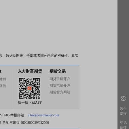
频、数据及图表）全部或者部分内容的准确性、真实
金
东方财富期货
期货交易
期货手机开户
微博
期货电脑开户
微信
期货官方网站
扫一扫下载APP
涉企
举报
78686 举报邮箱：
jubao@eastmoney.com
网
意见与建议:4000300059/952500
意见
反馈