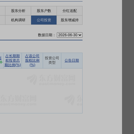
股东分析
股东户数
分红送配
机构调研
公司投资
股东增减持
数据日期：
占长期期
占该公司
面
投资公司
权投资总
股权比例
公告日期
类型
额比例(%)
(%)