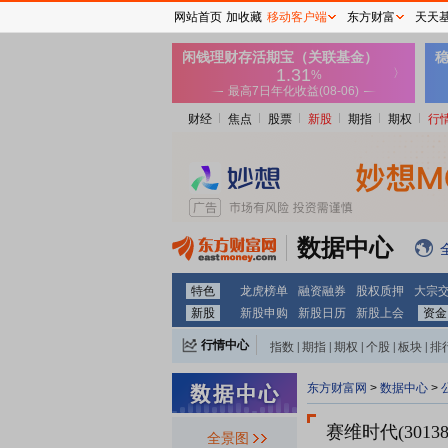
网站首页
加收藏
移动客户端
东方财富
天天
财经
焦点
股票
新股
期指
期权
行
数据中心
特色
龙虎榜单
融资融券
股权质押
大宗
新股
新股申购
新股日历
新股上会
资金
行情中心
指数
|
期指
|
期权
|
个股
|
板块
|
排
东方财富网
>
数据中心
>
赛维时代(30138
全景图