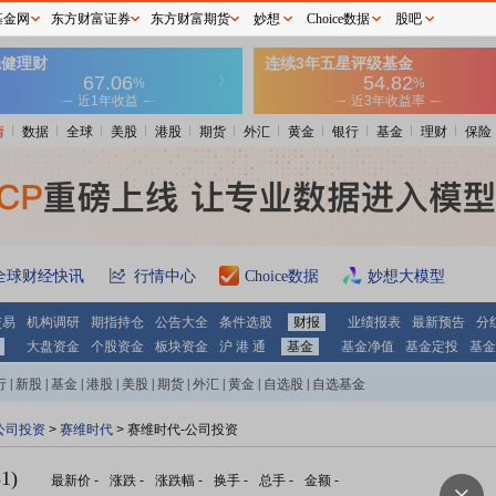
基金网
东方财富证券
东方财富期货
妙想
Choice数据
股吧
情
数据
全球
美股
港股
期货
外汇
黄金
银行
基金
理财
保险
全球财经快讯
行情中心
Choice数据
妙想大模型
交易
机构调研
期指持仓
公告大全
条件选股
财报
业绩报表
最新预告
分
大盘资金
个股资金
板块资金
沪 港 通
基金
基金净值
基金定投
基金
行
|
新股
|
基金
|
港股
|
美股
|
期货
|
外汇
|
黄金
|
自选股
|
自选基金
公司投资
>
赛维时代
> 赛维时代-公司投资
1)
最新价
-
涨跌
-
涨跌幅
-
换手
-
总手
-
金额
-