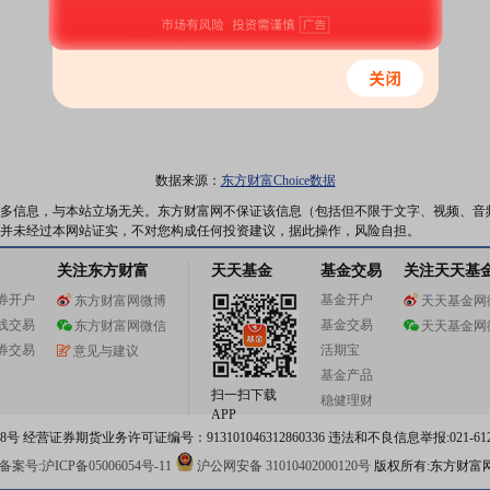
数据来源：
东方财富Choice数据
多信息，与本站立场无关。东方财富网不保证该信息（包括但不限于文字、视频、音
并未经过本网站证实，不对您构成任何投资建议，据此操作，风险自担。
关注东方财富
天天基金
基金交易
关注天天基
券开户
基金开户
东方财富网微博
天天基金网
线交易
基金交易
东方财富网微信
天天基金网
券交易
活期宝
意见与建议
基金产品
扫一扫下载
稳健理财
APP
 经营证券期货业务许可证编号：913101046312860336 违法和不良信息举报:021-612
案号:沪ICP备05006054号-11
沪公网安备 31010402000120号
版权所有:东方财富