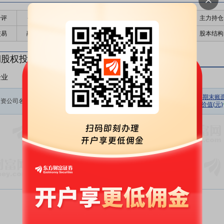
千评
公告
个股日历
财务数据
核心题材
主力持仓
交易
融资融券
高管持股
股东大会
个股研报
股本结构
期股权投资
企业
非上市企业
初始投资
持股数量
期初余额
报告期损
期末账
投资公司名称
金额(元)
(股)
(元)
价值(元)
益(元)
暂无数据