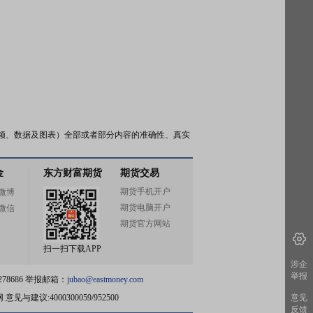
频、数据及图表）全部或者部分内容的准确性、真实
金
东方财富期货
期货交易
期货手机开户
微博
期货电脑开户
微信
期货官方网站
扫一扫下载APP
涉企
举报
78686 举报邮箱：
jubao@eastmoney.com
网
意见与建议:4000300059/952500
意见
反馈