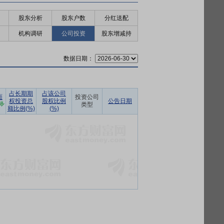
股东分析
股东户数
分红送配
机构调研
公司投资
股东增减持
数据日期：
占长期期
占该公司
面
投资公司
权投资总
股权比例
公告日期
类型
额比例(%)
(%)