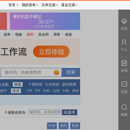
登录
我的菜单
证券交易
基金交易
动态
债券
视频
股吧
基金吧
博客
搜索
个人
自选
0
红送配
研报
个股研报
行业研报
盈利预测
排行
经济
CPI
PPI
PMI
GDP
LPR
房价
消息
个股数据查询：
搜索
行情
股吧
数据