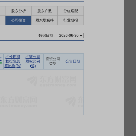
股东分析
股东户数
分红送配
公司投资
股东增减持
行业研报
数据日期：
占长期期
占该公司
面
投资公司
权投资总
股权比例
公告日期
类型
额比例(%)
(%)