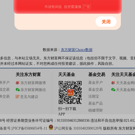
数据来源：
东方财富Choice数据
多信息，与本站立场无关。东方财富网不保证该信息（包括但不限于文字、视频、音
并未经过本网站证实，不对您构成任何投资建议，据此操作，风险自担。
关注东方财富
天天基金
基金交易
关注天天基
券开户
基金开户
东方财富网微博
天天基金网
线交易
基金交易
东方财富网微信
天天基金网
券交易
活期宝
意见与建议
基金产品
扫一扫下载
稳健理财
APP
 经营证券期货业务许可证编号：913101046312860336 违法和不良信息举报:021-612
案号:沪ICP备05006054号-11
沪公网安备 31010402000120号
版权所有:东方财富