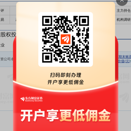
千评
公告
个股日历
财务数据
核心题材
主力持仓
交易
高管持股
股东大会
个股研报
股本结构
机构调研
期股权投资
企业
非上市企业
初始投资
持股数量
期初余额
报告期损
期末账
投资公司名称
金额(元)
(股)
(元)
价值(元)
益(元)
暂无数据