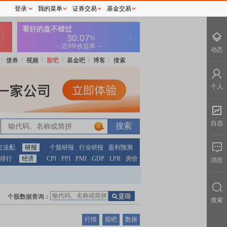
登录
我的菜单
证券交易
基金交易
动态
债券
视频
股吧
基金吧
博客
搜索
个人
自选
0
红送配
研报
个股研报
行业研报
盈利预测
排行
经济
CPI
PPI
PMI
GDP
LPR
房价
消息
个股数据查询：
搜索
行情
股吧
数据