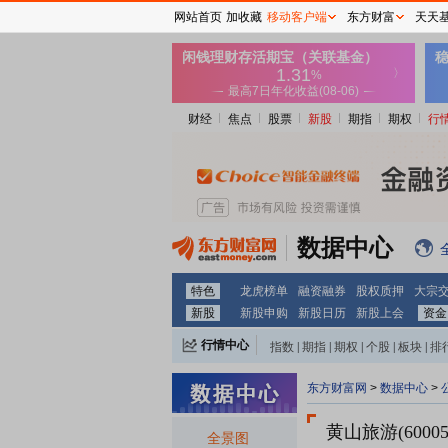
网站首页
加收藏
移动客户端
东方财富
天天
财经
焦点
股票
新股
期指
期权
行
数据中心
特色
龙虎榜单
融资融券
股权质押
大宗
新股
新股申购
新股日历
新股上会
资金
行情中心
指数
|
期指
|
期权
|
个股
|
板块
|
排
东方财富网
>
数据中心
>
黄山旅游(60005
全景图