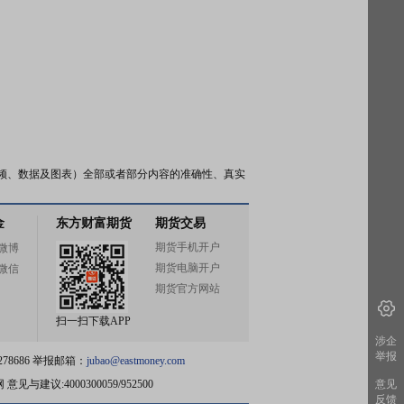
频、数据及图表）全部或者部分内容的准确性、真实
金
东方财富期货
期货交易
期货手机开户
微博
期货电脑开户
微信
期货官方网站
扫一扫下载APP
涉企
举报
78686 举报邮箱：
jubao@eastmoney.com
网
意见与建议:4000300059/952500
意见
反馈