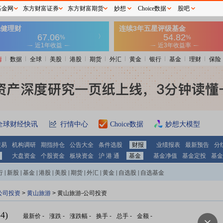
基金网
东方财富证券
东方财富期货
妙想
Choice数据
股吧
情
数据
全球
美股
港股
期货
外汇
黄金
银行
基金
理财
保险
全球财经快讯
行情中心
Choice数据
妙想大模型
交易
机构调研
期指持仓
公告大全
条件选股
财报
业绩报表
最新预告
分
大盘资金
个股资金
板块资金
沪 港 通
基金
基金净值
基金定投
基金
行
|
新股
|
基金
|
港股
|
美股
|
期货
|
外汇
|
黄金
|
自选股
|
自选基金
公司投资
>
黄山旅游
> 黄山旅游-公司投资
4)
最新价
-
涨跌
-
涨跌幅
-
换手
-
总手
-
金额
-