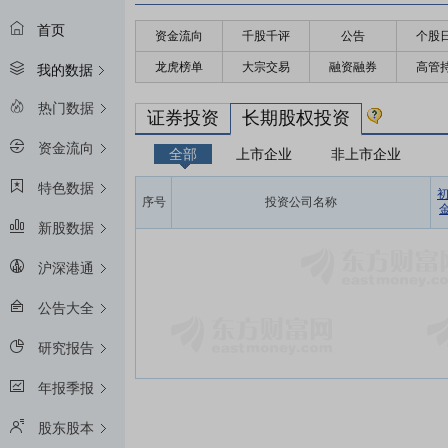
首页
资金流向
千股千评
公告
个股
龙虎榜单
大宗交易
融资融券
高管
我的数据
热门数据
证券投资
长期股权投资
资金流向
全部
上市企业
非上市企业
特色数据
序号
投资公司名称
金
新股数据
沪深港通
公告大全
研究报告
年报季报
股东股本