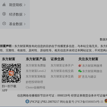
期货期权
经济数据
基金数据
数据
郑重声明：
东方财富网发布此信息的目的在于传播更多信息，与本站立场无关。东方
性、完整性、有效性、及时性、原创性等。相关信息并未经过本网站证实，不对您构
东方财富
东方财富产品
证券交易
关注东方财富
东方财富免费版
东方财富证券开户
东方财富网微博
东方财富Level-2
东方财富在线交易
东方财富网微信
东方财富策略版
东方财富证券交易
意见与建议
妙想投研助理
扫一扫下载
Choice金融终端
APP
信息网络传播视听节目许可证：0908328号 经营证券期货业务许可证编号：91310
沪ICP证:沪B2-20070217
网站备案号:沪ICP备05006054号-11