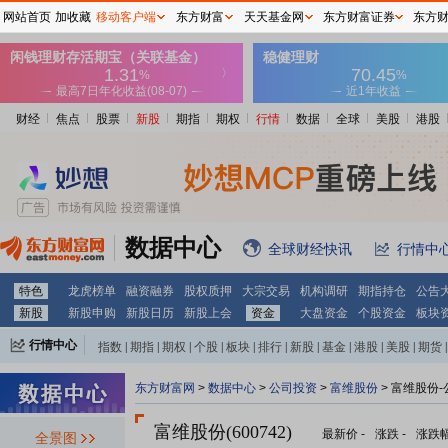
网站首页
加收藏
移动客户端
东方财富
天天基金网
东方财富证券
东方
财经
焦点
股票
新股
期指
期权
行情
数据
全球
美股
港股
数据中心
全球财经快讯
行情中
特色
龙虎榜单
融资融券
股权质押
大宗交易
机构调研
期指持仓
公告
新股
新股申购
新股日历
新股上会
资金
大盘资金
个股资金
板块
行情中心
指数
|
期指
|
期权
|
个股
|
板块
|
排行
|
新股
|
基金
|
港股
|
美股
|
期货
|
外汇
|
黄金
|
自选股
|
自选基金
东方财富网
>
数据中心
>
公司投资
>
富维股份
> 富维股份
富维股份(600742)
最新价
-
涨跌
-
涨跌
全景图