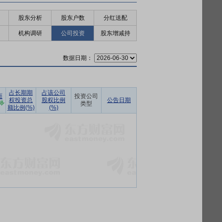
股东分析
股东户数
分红送配
机构调研
公司投资
股东增减持
数据日期：
占长期期
占该公司
面
投资公司
权投资总
股权比例
公告日期
类型
额比例(%)
(%)