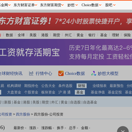
基金网
东方财富证券
东方财富期货
妙想
Choice数据
股吧
情
数据
全球
美股
港股
期货
外汇
黄金
银行
基金
理财
保险
全球财经快讯
行情中心
Choice数据
妙想大模型
交易
机构调研
期指持仓
公告大全
条件选股
财报
业绩报表
最新预告
分
大盘资金
个股资金
板块资金
沪 港 通
基金
基金净值
基金定投
基金
行
|
新股
|
基金
|
港股
|
美股
|
期货
|
外汇
|
黄金
|
自选股
|
自选基金
公司投资
>
四方股份
> 四方股份-公司投资
6)
最新价
-
涨跌
-
涨跌幅
-
换手
-
总手
-
金额
-