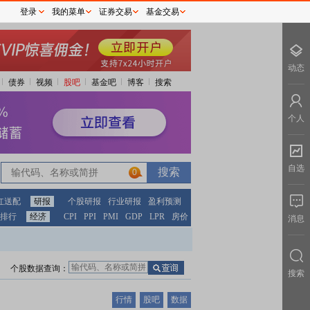
登录
我的菜单
证券交易
基金交易
动态
债券
视频
股吧
基金吧
博客
搜索
个人
自选
0
红送配
研报
个股研报
行业研报
盈利预测
排行
经济
CPI
PPI
PMI
GDP
LPR
房价
消息
个股数据查询：
搜索
行情
股吧
数据