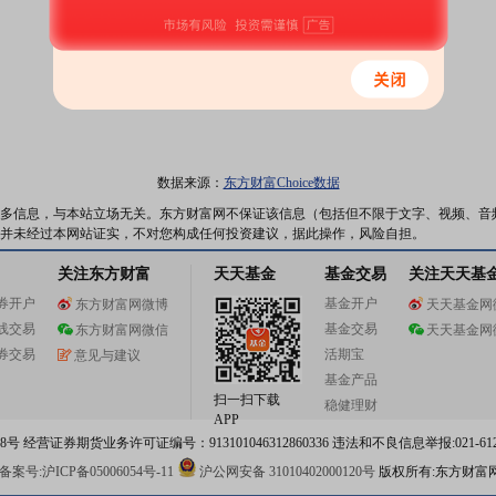
数据来源：
东方财富Choice数据
多信息，与本站立场无关。东方财富网不保证该信息（包括但不限于文字、视频、音
并未经过本网站证实，不对您构成任何投资建议，据此操作，风险自担。
关注东方财富
天天基金
基金交易
关注天天基
券开户
基金开户
东方财富网微博
天天基金网
线交易
基金交易
东方财富网微信
天天基金网
券交易
活期宝
意见与建议
基金产品
扫一扫下载
稳健理财
APP
 经营证券期货业务许可证编号：913101046312860336 违法和不良信息举报:021-612
案号:沪ICP备05006054号-11
沪公网安备 31010402000120号
版权所有:东方财富