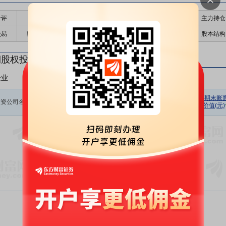
千评
公告
个股日历
财务数据
核心题材
主力持仓
交易
融资融券
高管持股
股东大会
个股研报
股本结构
期股权投资
企业
非上市企业
初始投资
持股数量
期初余额
报告期损
期末账
投资公司名称
金额(元)
(股)
(元)
价值(元)
益(元)
暂无数据