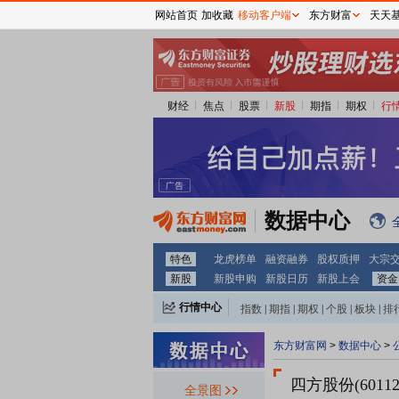
网站首页
加收藏
移动客户端
东方财富
天天
财经
焦点
股票
新股
期指
期权
行
数据中心
特色
龙虎榜单
融资融券
股权质押
大宗
新股
新股申购
新股日历
新股上会
资金
行情中心
指数
|
期指
|
期权
|
个股
|
板块
|
排
东方财富网
>
数据中心
>
四方股份(60112
全景图