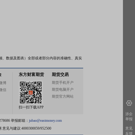
频、数据及图表）全部或者部分内容的准确性、真实
金
东方财富期货
期货交易
期货手机开户
微博
期货电脑开户
微信
期货官方网站
扫一扫下载APP
涉企
举报
78686 举报邮箱：
jubao@eastmoney.com
网
意见与建议:4000300059/952500
意见
反馈